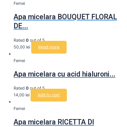
Femei
Apa micelara BOUQUET FLORAL
DE...
Rated
0
out of 5
50,00
lei
Read more
Femei
Apa micelara cu acid hialuroni...
Rated
0
out of 5
14,00
lei
Add to cart
Femei
Apa micelara RICETTA DI