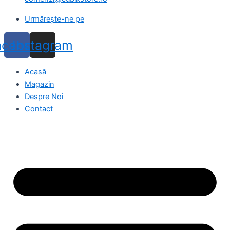
Urmărește-ne pe
acebook
Instagram
Acasă
Magazin
Despre Noi
Contact