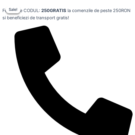
Skip
Sale!
Sale!
Sale!
Folosește CODUL:
250GRATIS
la comenzile de peste 250RON
to
si beneficiezi de transport gratis!
content