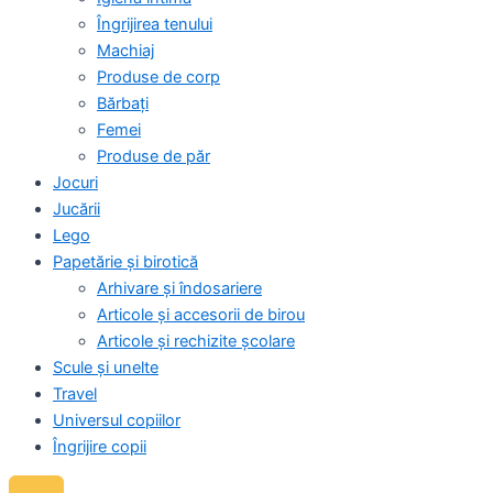
Îngrijirea tenului
Machiaj
Produse de corp
Bărbați
Femei
Produse de păr
Jocuri
Jucării
Lego
Papetărie și birotică
Arhivare și îndosariere
Articole și accesorii de birou
Articole și rechizite școlare
Scule și unelte
Travel
Universul copiilor
Îngrijire copii