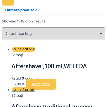
Filtrează produsele
Showing 1–12 of 72 results
Out Of Stock
Bărbați
Aftershave ,100 ml,WELEDA
Rated
0
out of 5
56,00
lei
Read more
Out Of Stock
Bărbați