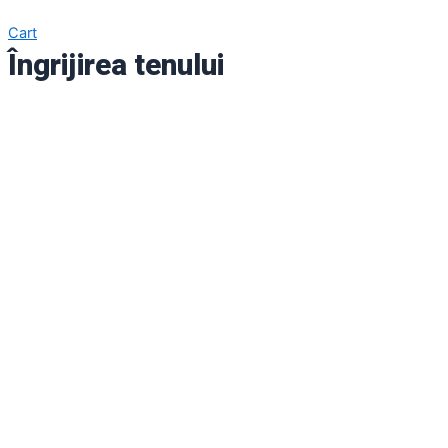
Cart
Îngrijirea tenului
Altele
Articole îmbrăcăminte
Auto
Casă
Decorațiuni sezoniere și de sărbători