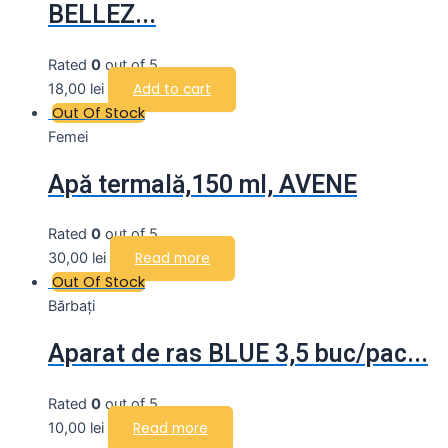
BELLEZ...
Rated
0
out of 5
18,00
lei
Add to cart
Out Of Stock
Femei
Apă termală,150 ml, AVENE
Rated
0
out of 5
30,00
lei
Read more
Out Of Stock
Bărbați
Aparat de ras BLUE 3,5 buc/pac...
Rated
0
out of 5
10,00
lei
Read more