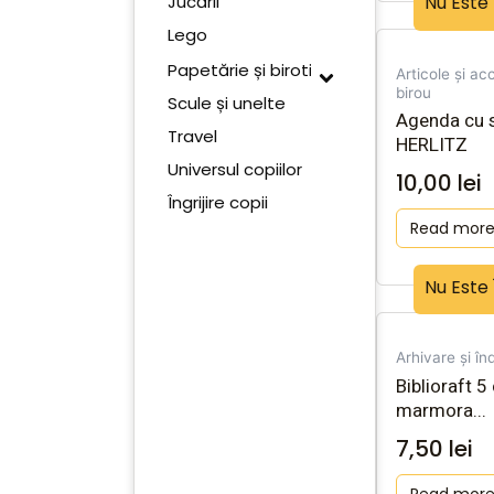
Jucării
Nu Este 
Lego
Papetărie și birotică
Articole și ac
birou
Scule și unelte
Agenda cu s
Travel
HERLITZ
Universul copiilor
10,00
lei
Îngrijire copii
Read mor
Nu Este 
Arhivare și în
Biblioraft 
marmora...
7,50
lei