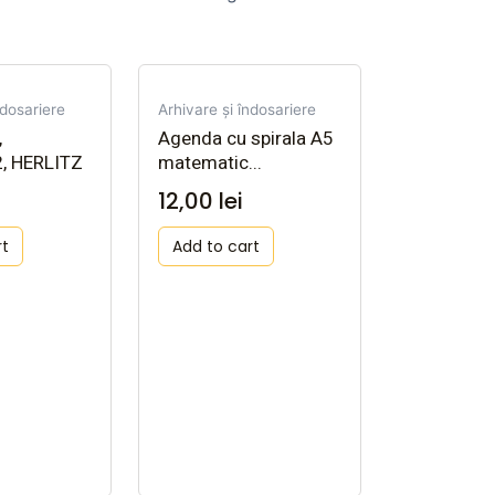
ndosariere
Arhivare și îndosariere
,
Agenda cu spirala A5
, HERLITZ
matematic...
12,00
lei
rt
Add to cart