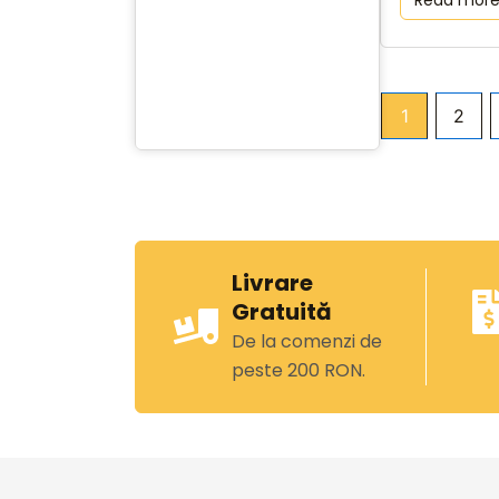
Read mor
1
2
Livrare
Gratuită
De la comenzi de
peste 200 RON.