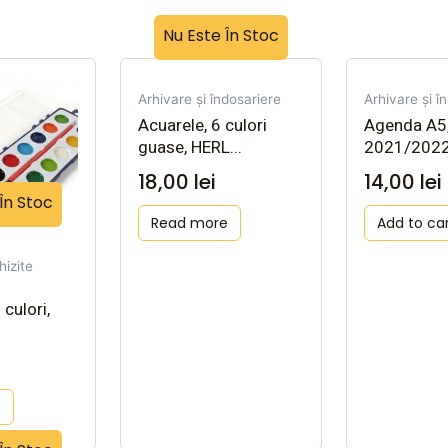
Nu Este În Stoc
Arhivare și îndosariere
Arhivare și î
Acuarele, 6 culori
Agenda A5
guase, HERL...
2021/2022
18,00
lei
14,00
lei
În Stoc
Read more
Add to ca
hizite
culori,
e