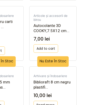
ndosariere
Articole și accesorii de
birou
ru carti
Autocolante 3D
...
COOKY,7.5X12 cm...
7,00
lei
i
Add to cart
rt
 În Stoc
Nu Este În Stoc
ndosariere
Arhivare și îndosariere
 75 mm
Biblioraft 8 cm negru
s...
plastifi...
10,00
lei