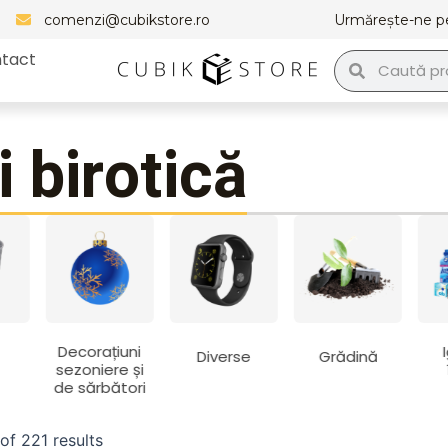
comenzi@cubikstore.ro
Urmărește-ne p
tact
Caută
Caută
i birotică
Decorațiuni
Diverse
Grădină
sezoniere și
de sărbători
of 221 results