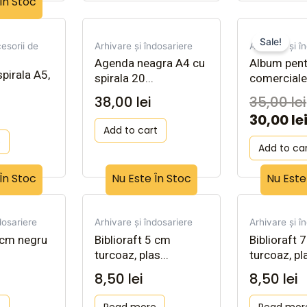
În Stoc
Sale!
cesorii de
Arhivare și îndosariere
Arhivare și î
Agenda neagra A4 cu
Album pent
pirala A5,
spirala 20...
comerciale 
38,00
lei
35,00
lei
30,00
le
Add to cart
e
Add to ca
În Stoc
Nu Este În Stoc
Nu Este
dosariere
Arhivare și îndosariere
Arhivare și î
5 cm negru
Biblioraft 5 cm
Biblioraft
turcoaz, plas...
turcoaz, pla
8,50
lei
8,50
lei