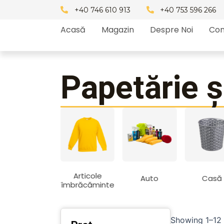
Skip
+40 746 610 913
+40 753 596 266
to
Acasă
Magazin
Despre Noi
Con
content
Papetărie ș
Articole
Altele
Auto
Casă
îmbrăcăminte
Showing 1–12 