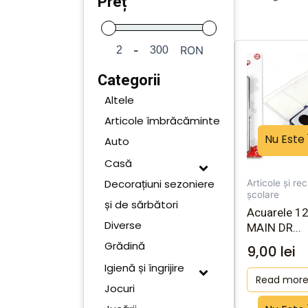
Preț
-
RON
Categorii
Altele
Articole îmbrăcăminte
Nu Este 
Auto
Casă
Decorațiuni sezoniere
Articole și rec
școlare
și de sărbători
Acuarele 12 
Diverse
MAIN DR...
Grădină
9,00
lei
Igienă și îngrijire
Read mor
Jocuri