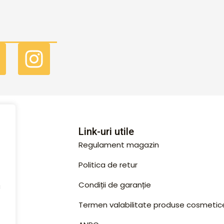
F
I
a
n
c
s
e
t
b
a
Link-uri utile
Regulament magazin
o
g
Politica de retur
o
r
Condiții de garanție
k
a
u
Termen valabilitate produse cosmetic
m