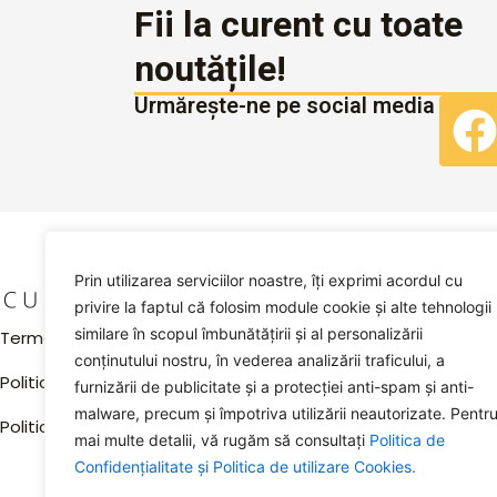
Fii la curent cu toate
noutățile!
Urmărește-ne pe social media
Prin utilizarea serviciilor noastre, îți exprimi acordul cu
Explorează
privire la faptul că folosim module cookie și alte tehnologii
Acasă
similare în scopul îmbunătățirii și al personalizării
Termeni și condiții
conținutului nostru, în vederea analizării traficului, a
Despre Noi
Politica de confidențialitate
furnizării de publicitate și a protecției anti-spam și anti-
Magazin
malware, precum și împotriva utilizării neautorizate. Pentr
Politica de utilizare cookies
mai multe detalii, vă rugăm să consultați
Politica de
Contact
Confidențialitate și
Politica de utilizare Cookies.