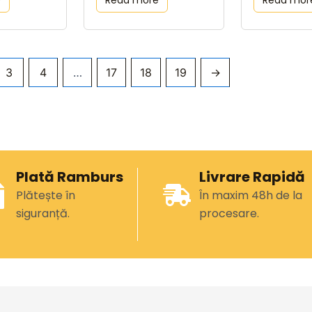
e
Read more
Read mor
3
4
…
17
18
19
→
Plată Ramburs
Livrare Rapidă
Plătește în
În maxim 48h de la
siguranță.
procesare.