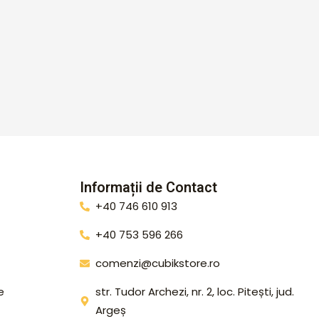
Informații de Contact
+40 746 610 913
+40 753 596 266
comenzi@cubikstore.ro
e
str. Tudor Archezi, nr. 2, loc. Pitești, jud.
Argeș