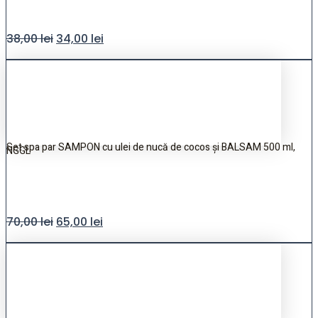
38,00
lei
34,00
lei
Set spa par SAMPON cu ulei de nucă de cocos și BALSAM 500 ml,
NGGL
70,00
lei
65,00
lei