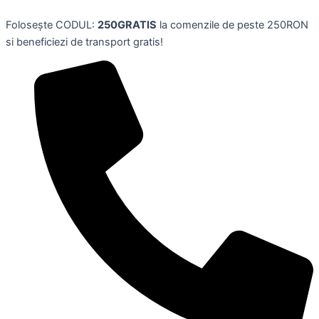
Skip
Folosește CODUL:
250GRATIS
la comenzile de peste 250RON
to
si beneficiezi de transport gratis!
content