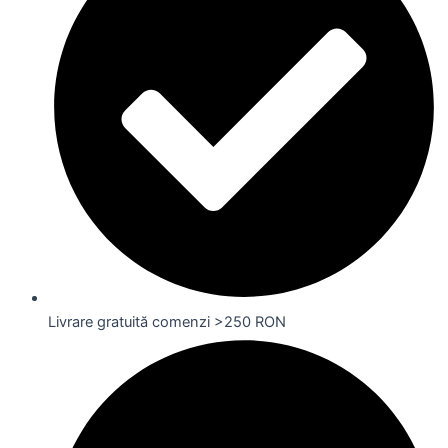
Livrare gratuită comenzi >250 RON