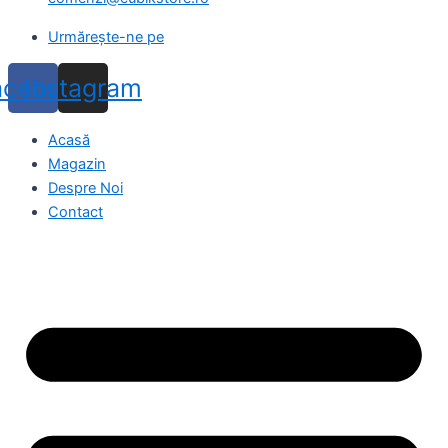
Urmărește-ne pe
acebook
Instagram
Acasă
Magazin
Despre Noi
Contact