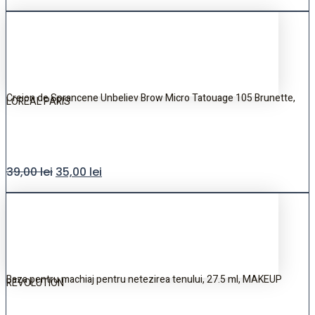
Creion de Sprancene Unbeliev Brow Micro Tatouage 105 Brunette,
LOREAL PARIS
39,00
lei
35,00
lei
Baza pentru machiaj pentru netezirea tenului, 27.5 ml, MAKEUP
REVOLUTION