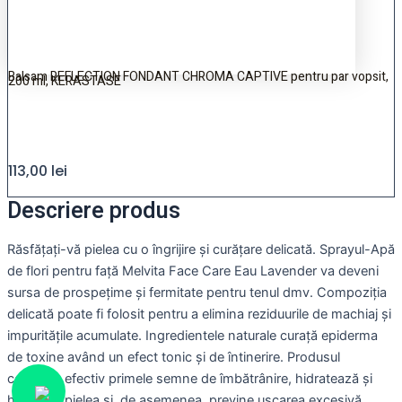
Balsam REFLECTION FONDANT CHROMA CAPTIVE pentru par vopsit,
200 ml, KERASTASE
113,00
lei
Descriere produs
Răsfățați-vă pielea cu o îngrijire și curățare delicată. Sprayul-Apă
de flori pentru față Melvita Face Care Eau Lavender va deveni
sursa de prospețime și fermitate pentru tenul dmv. Compoziția
delicată poate fi folosit pentru a elimina reziduurile de machiaj și
impuritățile acumulate. Ingredientele naturale curață epiderma
de toxine având un efect tonic și de întinerire. Produsul
combate efectiv primele semne de îmbătrânire, hidratează și
hrănește pielea și, de asemenea, previne uscarea excesivă,