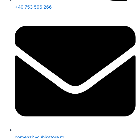
+40 753 596 266
comenzi@cubikstore.ro