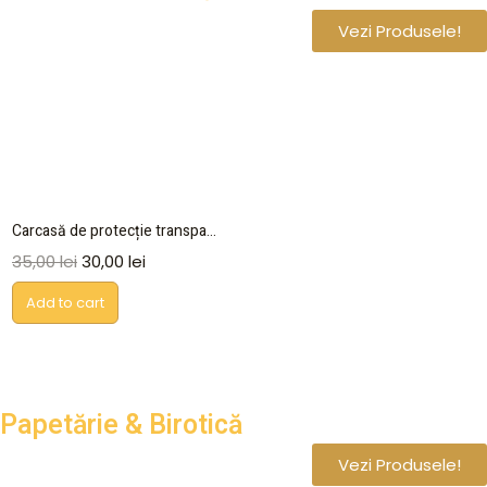
Vezi Produsele!
Carcasă de protecție transpa...
35,00
lei
30,00
lei
Add to cart
Papetărie & Birotică
Vezi Produsele!