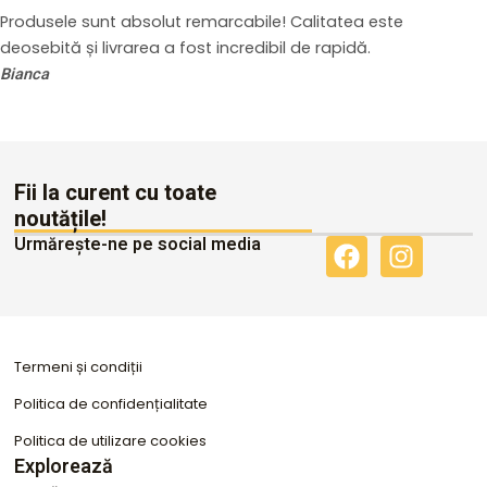
Produsele sunt absolut remarcabile! Calitatea este
deosebită și livrarea a fost incredibil de rapidă.
Bianca
Fii la curent cu toate
noutățile!
Urmărește-ne pe social media
F
I
a
n
c
s
e
t
b
a
Termeni și condiții
o
g
o
r
Politica de confidențialitate
k
a
Politica de utilizare cookies
m
Explorează