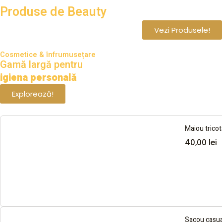
Produse de Beauty
Vezi Produsele!
Cosmetice & înfrumusețare
Gamă largă pentru
igiena personală
Explorează!
Maiou tricota
40,00
lei
Sacou casua