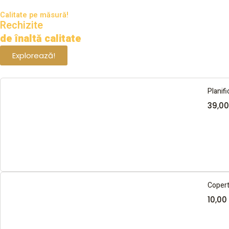
Calitate pe măsură!
Rechizite
de înaltă calitate
Explorează!
Planifi
39,0
Copert
10,00