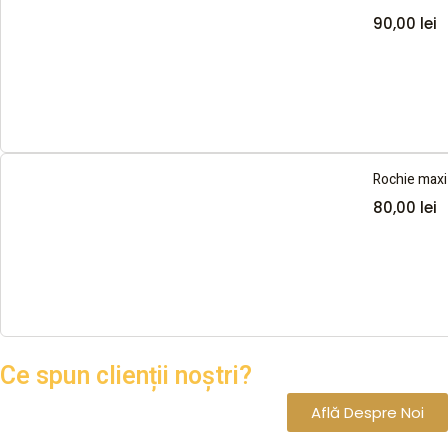
90,00
lei
Rochie maxi f
80,00
lei
Ce spun clienții noștri?
Află Despre Noi