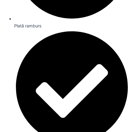
Plată ramburs