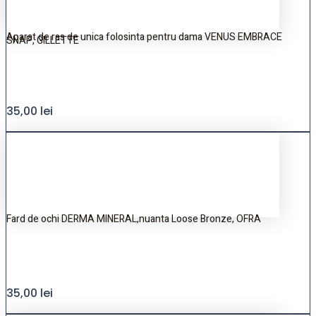
Aparat de ras de unica folosinta pentru dama VENUS EMBRACE
SNAP, GILLETTE
35,00
lei
Fard de ochi DERMA MINERAL,nuanta Loose Bronze, OFRA
35,00
lei