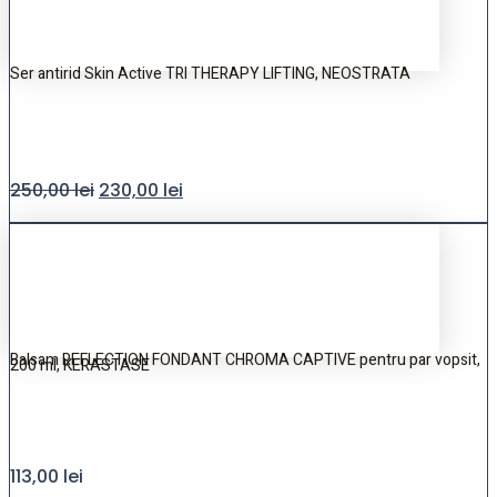
Ser antirid Skin Active TRI THERAPY LIFTING, NEOSTRATA
250,00
lei
230,00
lei
Balsam REFLECTION FONDANT CHROMA CAPTIVE pentru par vopsit,
200 ml, KERASTASE
113,00
lei