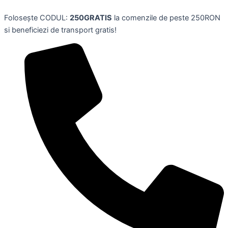
Apa
Skip
micelara
Folosește CODUL:
250GRATIS
la comenzile de peste 250RON
to
RICETTA
si beneficiezi de transport gratis!
content
DI
BELLEZZA,
200
ml,
CERA
DI
CUPRE
quantity