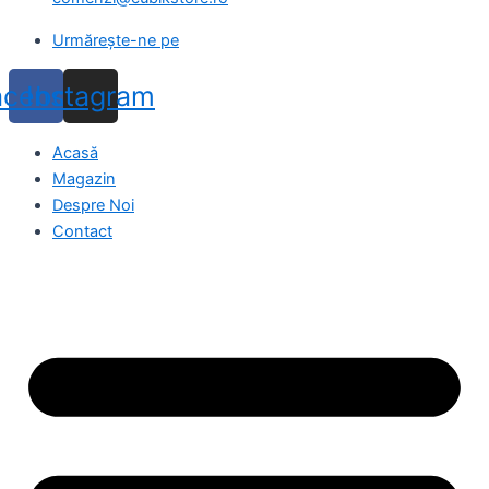
Urmărește-ne pe
acebook
Instagram
Acasă
Magazin
Despre Noi
Contact