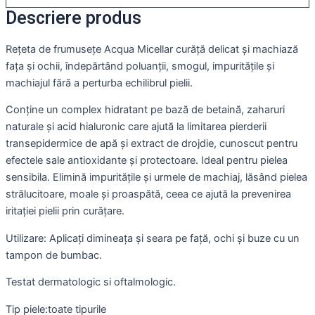
Descriere produs
Rețeta de frumusețe Acqua Micellar curăță delicat și machiază
fața și ochii, îndepărtând poluanții, smogul, impuritățile și
machiajul fără a perturba echilibrul pielii.
Conține un complex hidratant pe bază de betaină, zaharuri
naturale și acid hialuronic care ajută la limitarea pierderii
transepidermice de apă și extract de drojdie, cunoscut pentru
efectele sale antioxidante și protectoare.
Ideal pentru pielea
sensibila.
Elimină impuritățile și urmele de machiaj, lăsând pielea
strălucitoare, moale și proaspătă, ceea ce ajută la prevenirea
iritației pielii prin curățare.
Utilizare: Aplicați dimineața și seara pe față, ochi și buze cu un
tampon de bumbac.
Testat dermatologic si oftalmologic.
Tip piele:toate tipurile