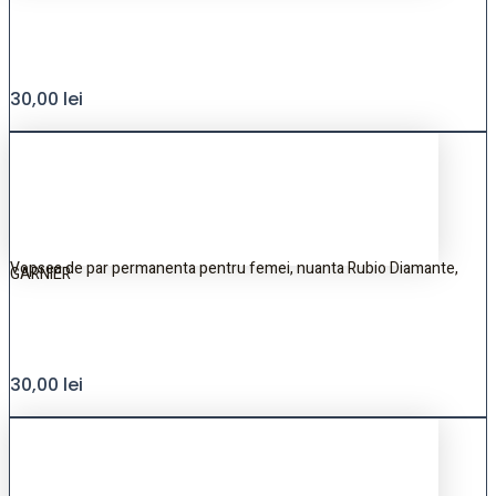
30,00
lei
Vopsea de par permanenta pentru femei, nuanta Rubio Diamante,
GARNIER
30,00
lei