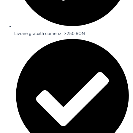
Livrare gratuită comenzi >250 RON