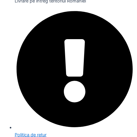
Livrare pe întreg teritoriul României
Politica de retur