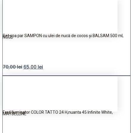
Set spa par SAMPON cu ulei de nucă de cocos și BALSAM 500 ml,
NGGL
70,00
lei
65,00
lei
Fard Iluminator COLOR TATTO 24 H,nuanta 45 Infinite White,
MAYBELLINE