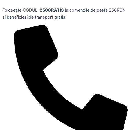
Set
Skip
iluminator+creion
Folosește CODUL:
250GRATIS
la comenzile de peste 250RON
to
maro
si beneficiezi de transport gratis!
content
pentru
sprancene
vegan,BeVe
quantity