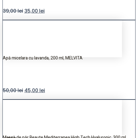
39,00
lei
35,00
lei
Apă micelara cu lavanda, 200 ml, MELVITA
50,00
lei
45,00
lei
Mască de păr Beaute Mediterranea High Tech Hyaluronic, 300 ml,