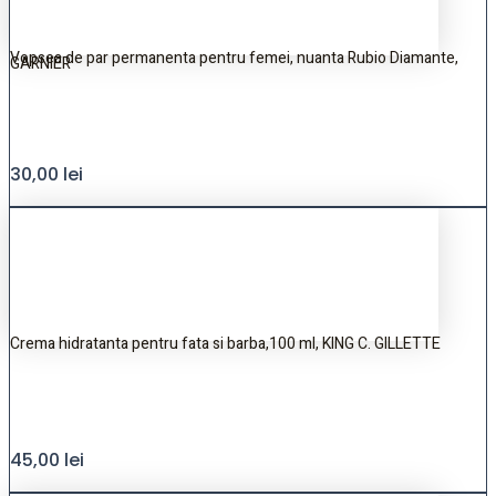
Vopsea de par permanenta pentru femei, nuanta Rubio Diamante,
GARNIER
30,00
lei
Crema hidratanta pentru fata si barba,100 ml, KING C. GILLETTE
45,00
lei