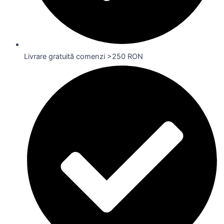
Livrare gratuită comenzi >250 RON