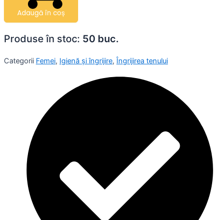
Adaugă în coș
Produse în stoc:
50 buc.
Categorii
Femei
,
Igienă și îngrijire
,
Îngrijirea tenului