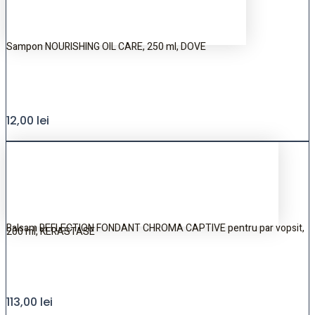
Sampon NOURISHING OIL CARE, 250 ml, DOVE
12,00
lei
Balsam REFLECTION FONDANT CHROMA CAPTIVE pentru par vopsit,
200 ml, KERASTASE
113,00
lei