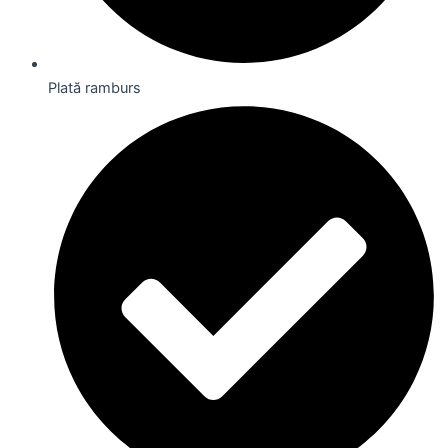
Plată ramburs