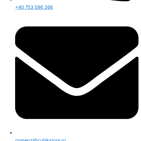
+40 753 596 266
comenzi@cubikstore.ro