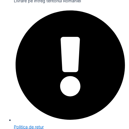
Livrare pe întreg teritoriul României
Politica de retur