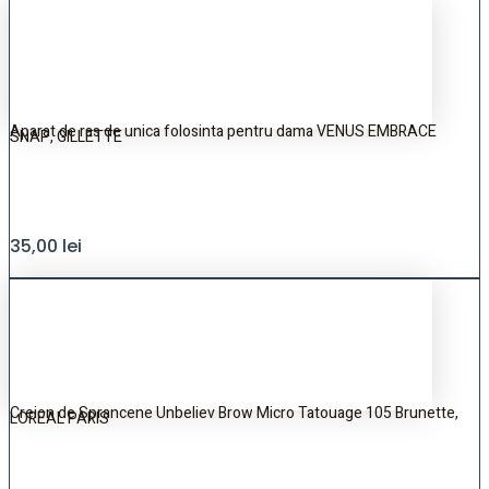
Aparat de ras de unica folosinta pentru dama VENUS EMBRACE
SNAP, GILLETTE
35,00
lei
Creion de Sprancene Unbeliev Brow Micro Tatouage 105 Brunette,
LOREAL PARIS