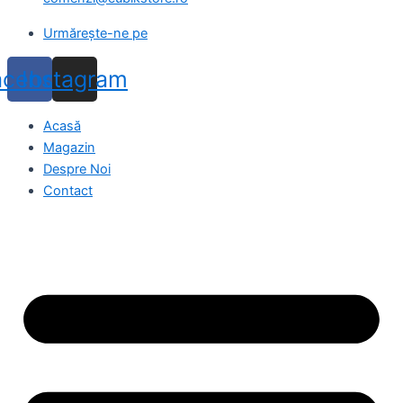
Urmărește-ne pe
acebook
Instagram
Acasă
Magazin
Despre Noi
Contact