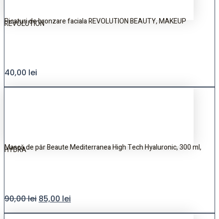
Picaturi de bronzare faciala REVOLUTION BEAUTY, MAKEUP
REVOLUTION
40,00
lei
Mască de păr Beaute Mediterranea High Tech Hyaluronic, 300 ml,
HYDRA
90,00
lei
85,00
lei