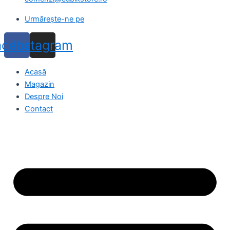
Urmărește-ne pe
acebook
Instagram
Acasă
Magazin
Despre Noi
Contact