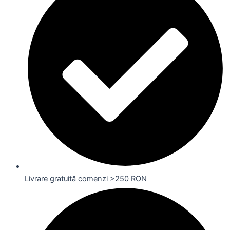
Livrare gratuită comenzi >250 RON