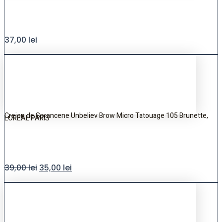
37,00
lei
Creion de Sprancene Unbeliev Brow Micro Tatouage 105 Brunette,
LOREAL PARIS
39,00
lei
35,00
lei