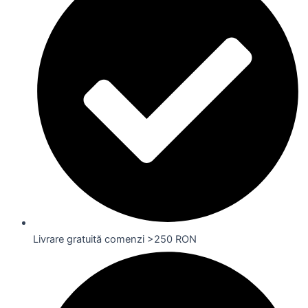
Livrare gratuită comenzi >250 RON