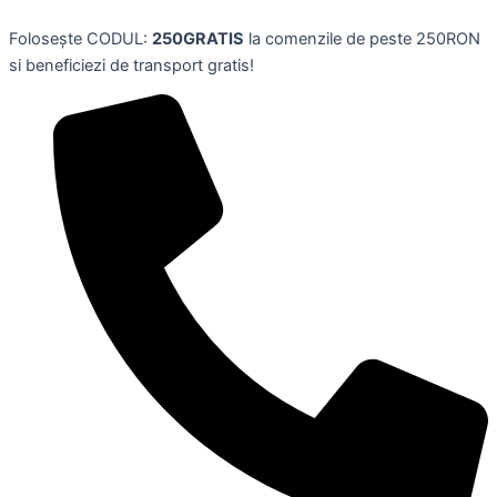
Skip
Folosește CODUL:
250GRATIS
la comenzile de peste 250RON
to
si beneficiezi de transport gratis!
content