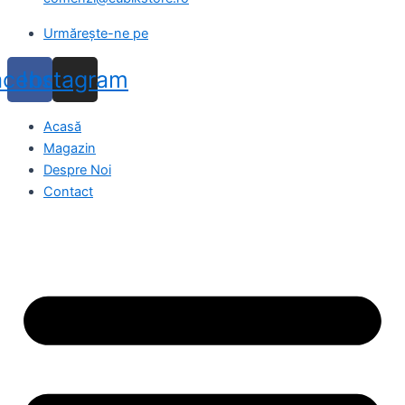
Urmărește-ne pe
acebook
Instagram
Acasă
Magazin
Despre Noi
Contact