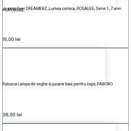
Jucarie Ever DREAMERZ ,Lumea comica, ROSALEE, Serie 1, 7 ani+,
PLAYMOBIL
16,00
lei
Ratusca Lampa de veghe si jucarie baie pentru copii, PABOBO
38,00
lei