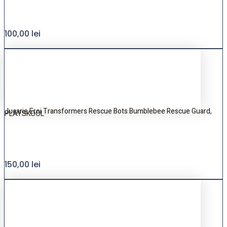
100,00
lei
Jucarie Eroi Transformers Rescue Bots Bumblebee Rescue Guard,
PLAYSKOOL
150,00
lei