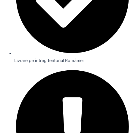
Livrare pe întreg teritoriul României