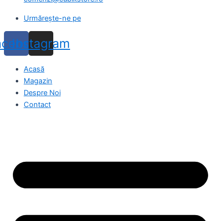
Urmărește-ne pe
acebook
Instagram
Acasă
Magazin
Despre Noi
Contact