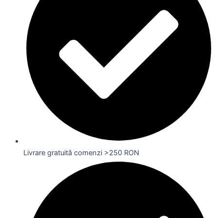
Livrare gratuită comenzi >250 RON