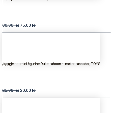
80,00
lei
75,00
lei
Jucarie set mini figurine Duke caboon si motor cascador, TOYS
STORE
25,00
lei
20,00
lei