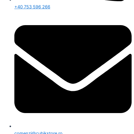
+40 753 596 266
comenzi@cubikstore.ro