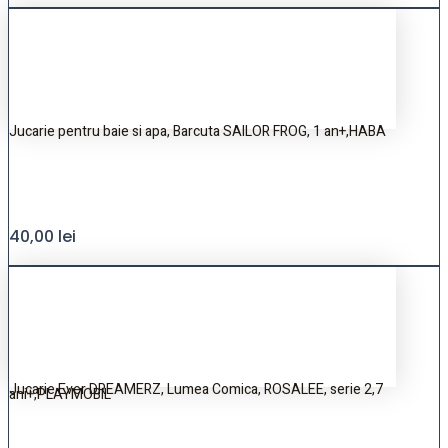
Jucarie pentru baie si apa, Barcuta SAILOR FROG, 1 an+,HABA
40,00
lei
Jucarie Ever DREAMERZ, Lumea Comica, ROSALEE, serie 2,7
ani+,PLAYMOBIL