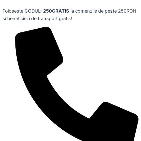
Skip
Folosește CODUL:
250GRATIS
la comenzile de peste 250RON
to
si beneficiezi de transport gratis!
content