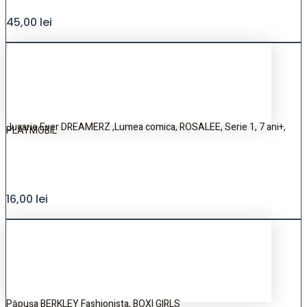
45,00
lei
Jucarie Ever DREAMERZ ,Lumea comica, ROSALEE, Serie 1, 7 ani+,
PLAYMOBIL
16,00
lei
Păpușa BERKLEY Fashionista, BOXI GIRLS