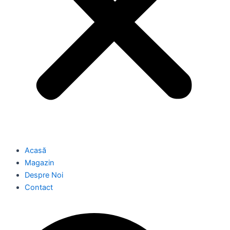
Acasă
Magazin
Despre Noi
Contact
Caută
Caută