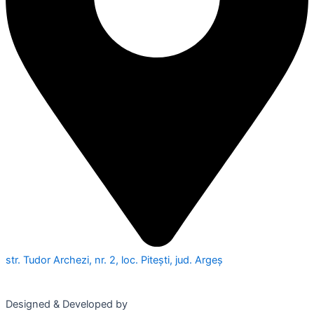
str. Tudor Archezi, nr. 2, loc. Pitești, jud. Argeș
Designed & Developed by
WEDEV IT