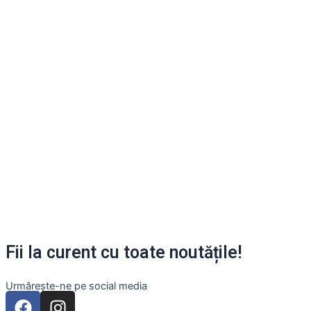
Lego
Papetărie și birotică
Scule și unelte
Travel
Universul copiilor
Fii la curent cu toate noutățile!
Urmărește-ne pe social media
F
I