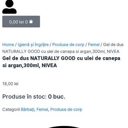
Cl
thi
sea
Cart
box
0,00
lei
0
Home
/
Igienă și îngrijire
/
Produse de corp
/
Femei
/ Gel de dus
NATURALLY GOOD cu ulei de canepa si argan,300ml, NIVEA
Gel de dus NATURALLY GOOD cu ulei de canepa
si argan,300ml, NIVEA
18,00
lei
Produse în stoc:
0 buc.
Categorii
Bărbați
,
Femei
,
Produse de corp