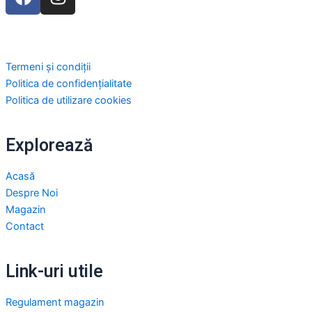
a
n
c
s
e
t
b
a
Termeni și condiții
o
g
Politica de confidențialitate
o
r
Politica de utilizare cookies
k
a
m
Explorează
Acasă
Despre Noi
Magazin
Contact
Link-uri utile
Regulament magazin