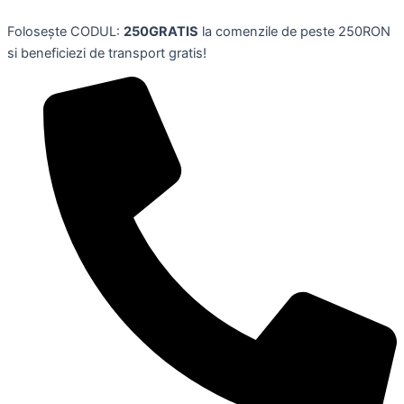
Skip
Folosește CODUL:
250GRATIS
la comenzile de peste 250RON
to
si beneficiezi de transport gratis!
content