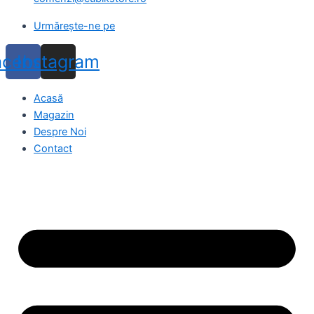
Urmărește-ne pe
acebook
Instagram
Acasă
Magazin
Despre Noi
Contact