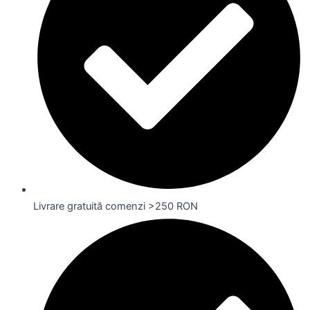
Livrare gratuită comenzi >250 RON