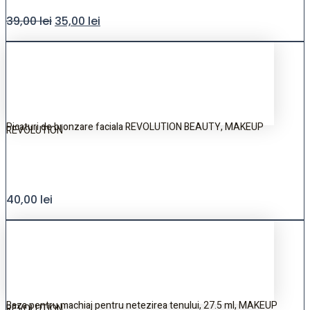
39,00
lei
35,00
lei
Picaturi de bronzare faciala REVOLUTION BEAUTY, MAKEUP
REVOLUTION
40,00
lei
Baza pentru machiaj pentru netezirea tenului, 27.5 ml, MAKEUP
REVOLUTION