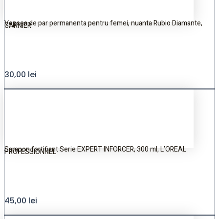
Vopsea de par permanenta pentru femei, nuanta Rubio Diamante,
GARNIER
30,00
lei
Sampon fortifiant Serie EXPERT INFORCER, 300 ml, L’OREAL
PROFESSIONNEL
45,00
lei