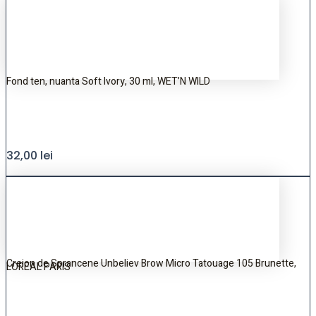
Fond ten, nuanta Soft Ivory, 30 ml, WET’N WILD
32,00
lei
Creion de Sprancene Unbeliev Brow Micro Tatouage 105 Brunette,
LOREAL PARIS