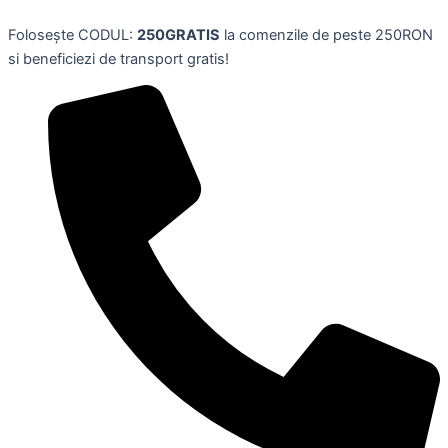
Skip
Folosește CODUL:
250GRATIS
la comenzile de peste 250RON
to
si beneficiezi de transport gratis!
content