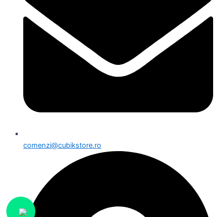
comenzi@cubikstore.ro