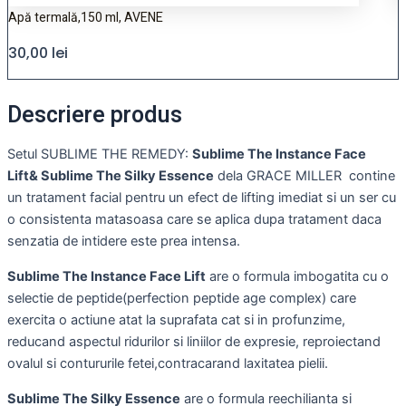
Apă termală,150 ml, AVENE
G
30,00
lei
Descriere produs
Setul SUBLIME THE REMEDY:
Sublime The Instance Face
Lift& Sublime The Silky Essence
dela GRACE MILLER contine
un tratament facial pentru un efect de lifting imediat si un ser cu
o consistenta matasoasa care se aplica dupa tratament daca
senzatia de intidere este prea intensa.
Sublime The Instance Face Lift
are o formula imbogatita cu o
selectie de peptide(perfection peptide age complex) care
exercita o actiune atat la suprafata cat si in profunzime,
reducand aspectul ridurilor si liniilor de expresie, reproiectand
ovalul si contururile fetei,contracarand laxitatea pielii.
Sublime The Silky Essence
are o formula reechilianta si