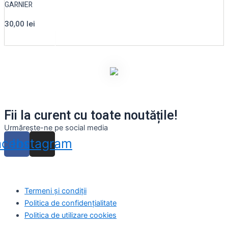
GARNIER
30,00
lei
Read more
Altele
Fii la curent cu toate noutățile!
Urmărește-ne pe social media
acebook
Instagram
Termeni și condiții
Politica de confidențialitate
Politica de utilizare cookies