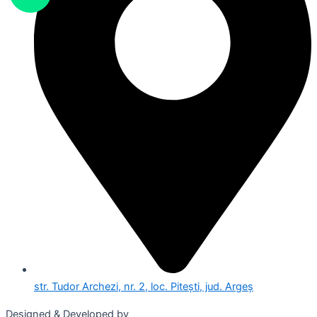
str. Tudor Archezi, nr. 2, loc. Pitești, jud. Argeș
Designed & Developed by
WEDEV IT