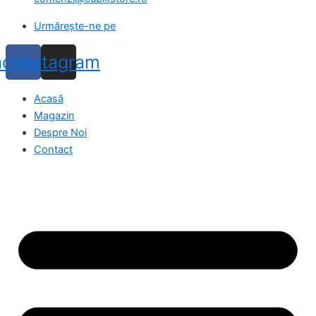
Urmărește-ne pe
acebook
Instagram
Acasă
Magazin
Despre Noi
Contact