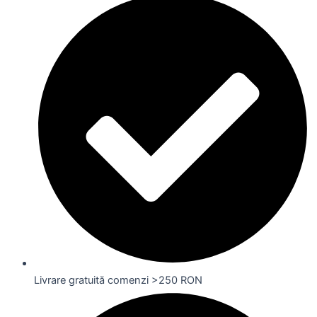
Livrare gratuită comenzi >250 RON