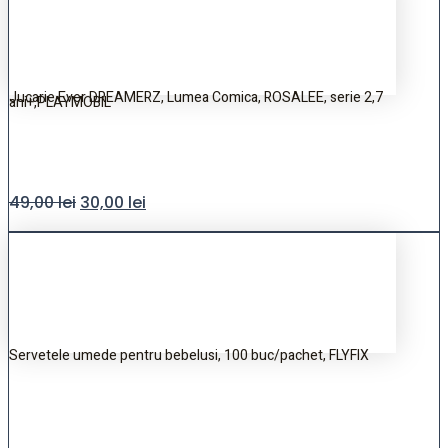
Jucarie Ever DREAMERZ, Lumea Comica, ROSALEE, serie 2,7
ani+,PLAYMOBIL
49,00
lei
30,00
lei
Servetele umede pentru bebelusi, 100 buc/pachet, FLYFIX