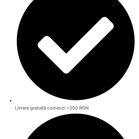
Livrare gratuită comenzi >250 RON