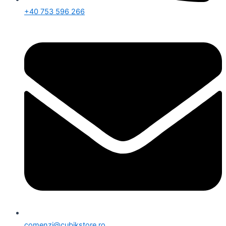
+40 753 596 266
comenzi@cubikstore.ro