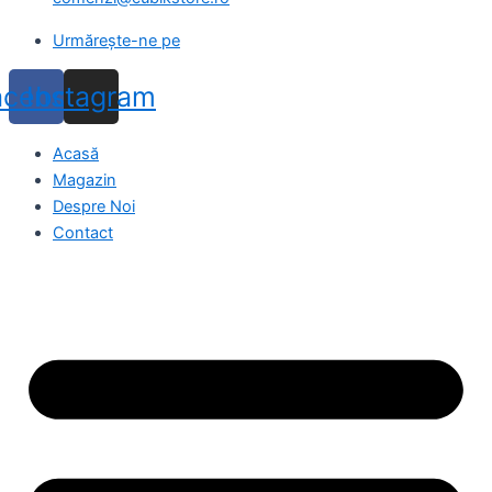
Urmărește-ne pe
acebook
Instagram
Acasă
Magazin
Despre Noi
Contact