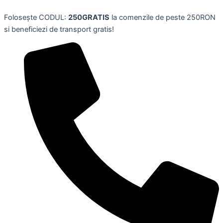
Skip
Folosește CODUL:
250GRATIS
la comenzile de peste 250RON
to
si beneficiezi de transport gratis!
content