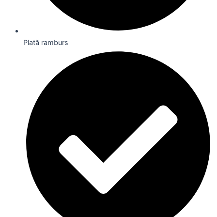
Plată ramburs