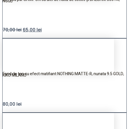
NGGL
70,00
lei
65,00
lei
Fond de ten cu efect matifiant NOTHING MATTE-R, nunata 9.5 GOLD,
KIKO MILANO
80,00
lei