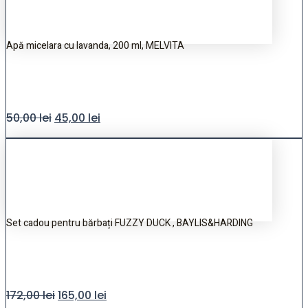
Apă micelara cu lavanda, 200 ml, MELVITA
50,00
lei
45,00
lei
Set cadou pentru bărbați FUZZY DUCK , BAYLIS&HARDING
172,00
lei
165,00
lei