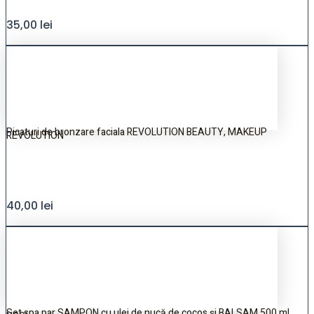
35,00
lei
Picaturi de bronzare faciala REVOLUTION BEAUTY, MAKEUP
REVOLUTION
40,00
lei
Set spa par SAMPON cu ulei de nucă de cocos și BALSAM 500 ml,