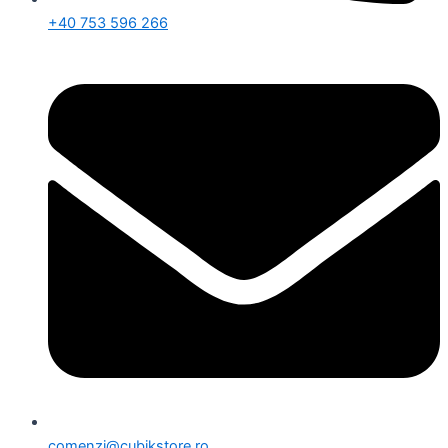
+40 753 596 266
comenzi@cubikstore.ro