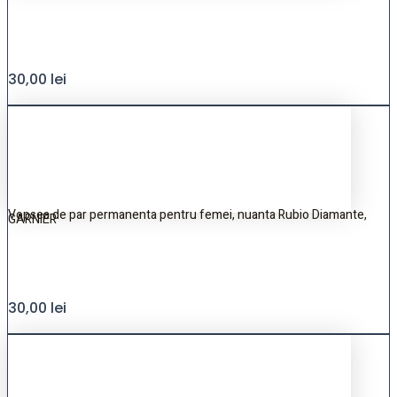
30,00
lei
Vopsea de par permanenta pentru femei, nuanta Rubio Diamante,
GARNIER
30,00
lei