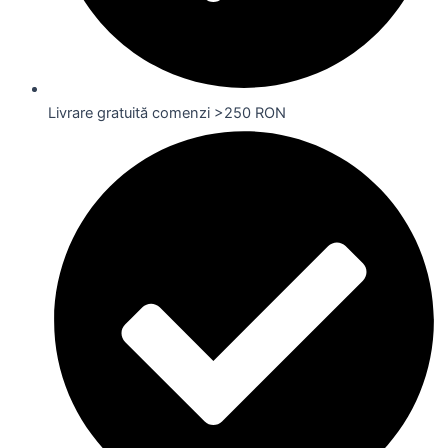
Livrare gratuită comenzi >250 RON