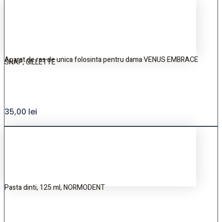
Aparat de ras de unica folosinta pentru dama VENUS EMBRACE
SNAP, GILLETTE
35,00
lei
Pasta dinti, 125 ml, NORMODENT