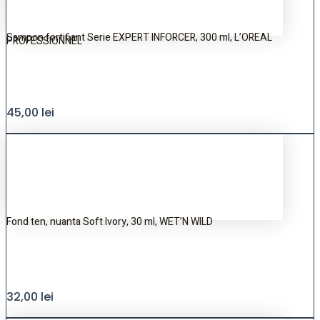
Sampon fortifiant Serie EXPERT INFORCER, 300 ml, L’OREAL
PROFESSIONNEL
45,00
lei
Fond ten, nuanta Soft Ivory, 30 ml, WET’N WILD
32,00
lei