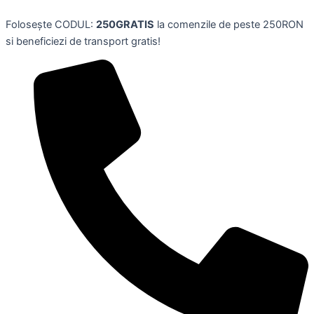
Sampon
Skip
pentru
Folosește CODUL:
250GRATIS
la comenzile de peste 250RON
to
par
si beneficiezi de transport gratis!
content
PURE
NON
STOP
FRUCTIS,
250
ml,
GARNIERE
quantity