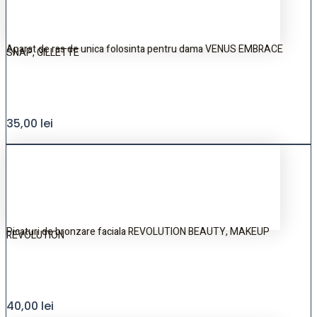
Aparat de ras de unica folosinta pentru dama VENUS EMBRACE
SNAP, GILLETTE
35,00
lei
Picaturi de bronzare faciala REVOLUTION BEAUTY, MAKEUP
REVOLUTION
40,00
lei