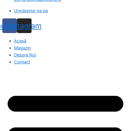
Urmărește-ne pe
acebook
Instagram
Acasă
Magazin
Despre Noi
Contact