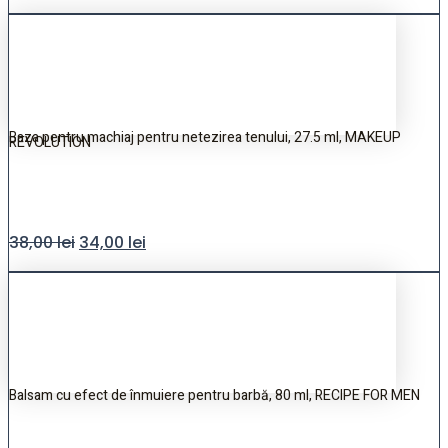
Baza pentru machiaj pentru netezirea tenului, 27.5 ml, MAKEUP
REVOLUTION
38,00
lei
34,00
lei
Balsam cu efect de înmuiere pentru barbă, 80 ml, RECIPE FOR MEN