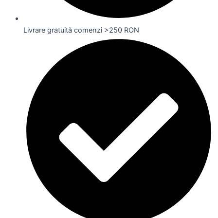
Livrare gratuită comenzi >250 RON