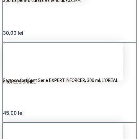
Spuma pentru curatarea tenului, ALCINA
30,00
lei
Sampon fortifiant Serie EXPERT INFORCER, 300 ml, L’OREAL
PROFESSIONNEL
45,00
lei