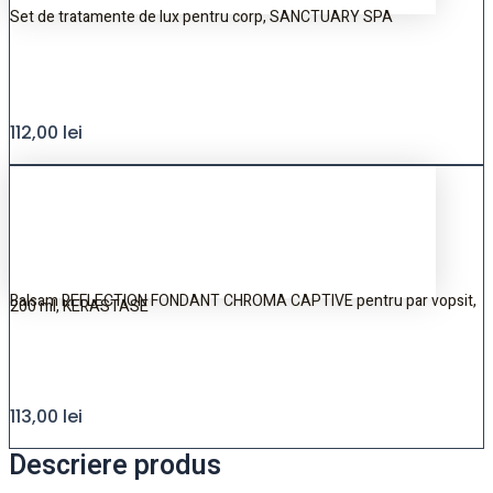
Set de tratamente de lux pentru corp, SANCTUARY SPA
112,00
lei
Balsam REFLECTION FONDANT CHROMA CAPTIVE pentru par vopsit,
200 ml, KERASTASE
113,00
lei
Descriere produs