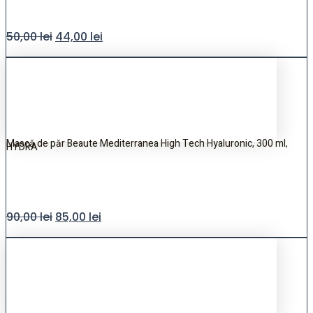
50,00
lei
44,00
lei
Mască de păr Beaute Mediterranea High Tech Hyaluronic, 300 ml,
HYDRA
90,00
lei
85,00
lei