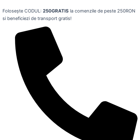
Sampon
Skip
fortifiant
Folosește CODUL:
250GRATIS
la comenzile de peste 250RON
to
Phytophanere,
si beneficiezi de transport gratis!
content
250
ml
quantity