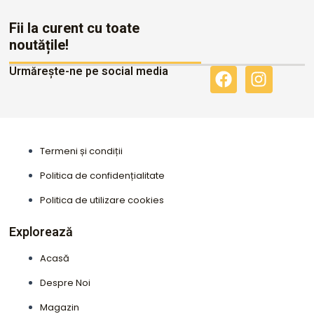
Fii la curent cu toate
noutățile!
Urmărește-ne pe social media
F
I
a
n
c
s
e
t
b
a
Termeni și condiții
o
g
o
r
Politica de confidențialitate
k
a
Politica de utilizare cookies
m
Explorează
Acasă
Despre Noi
Magazin