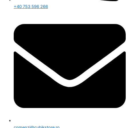
+40 753 596 266
comenzi@cubikstore.ro