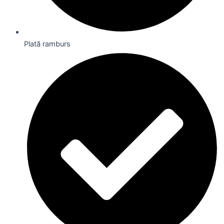
Plată ramburs