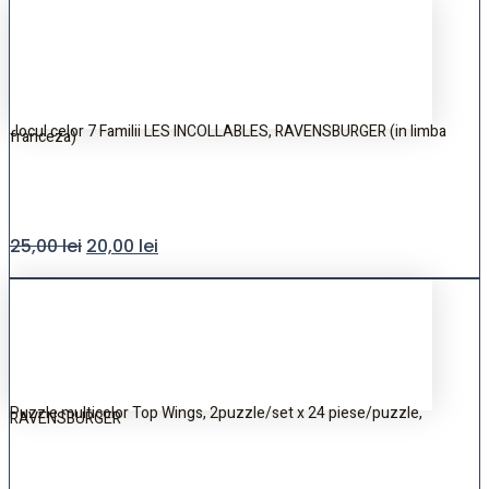
Jocul celor 7 Familii LES INCOLLABLES, RAVENSBURGER (in limba
franceza)
25,00
lei
20,00
lei
Puzzle multicolor Top Wings, 2puzzle/set x 24 piese/puzzle,
RAVENSBURGER