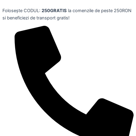
Pictura
Skip
pe
Folosește CODUL:
250GRATIS
la comenzile de peste 250RON
to
numere
si beneficiezi de transport gratis!
content
cu
diamante
5D,tema
BUDHA,40x50
cm,DCIDBEI
quantity