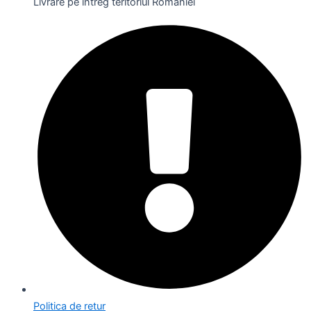
Livrare pe întreg teritoriul României
Politica de retur