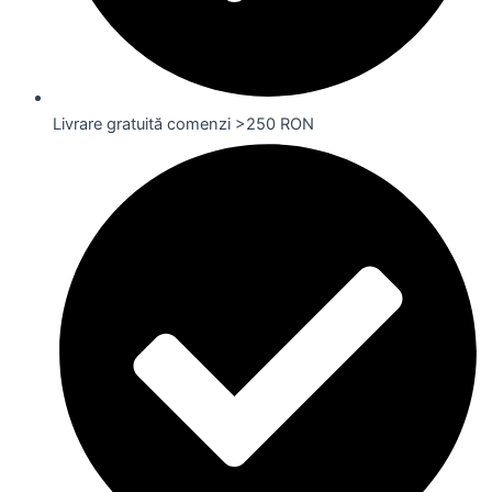
Livrare gratuită comenzi >250 RON