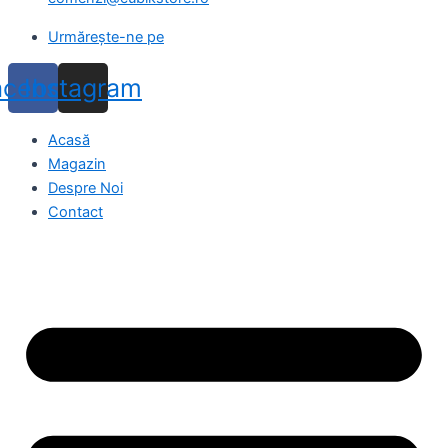
Urmărește-ne pe
acebook
Instagram
Acasă
Magazin
Despre Noi
Contact