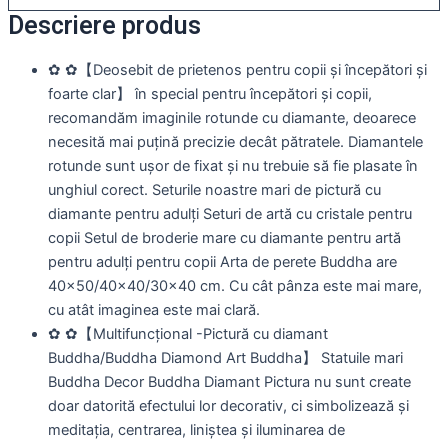
Descriere produs
✿ ✿【Deosebit de prietenos pentru copii și începători și
foarte clar】 în special pentru începători și copii,
recomandăm imaginile rotunde cu diamante, deoarece
necesită mai puțină precizie decât pătratele. Diamantele
rotunde sunt ușor de fixat și nu trebuie să fie plasate în
unghiul corect. Seturile noastre mari de pictură cu
diamante pentru adulți Seturi de artă cu cristale pentru
copii Setul de broderie mare cu diamante pentru artă
pentru adulți pentru copii Arta de perete Buddha are
40×50/40×40/30×40 cm. Cu cât pânza este mai mare,
cu atât imaginea este mai clară.
✿ ✿【Multifuncțional -Pictură cu diamant
Buddha/Buddha Diamond Art Buddha】 Statuile mari
Buddha Decor Buddha Diamant Pictura nu sunt create
doar datorită efectului lor decorativ, ci simbolizează și
meditația, centrarea, liniștea și iluminarea de