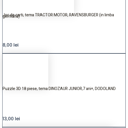
Joc de carti, tema TRACTOR MOTOR, RAVENSBURGER (in limba
germana)
8,00
lei
Puzzle 3D 18 piese, tema DINOZAUR JUNIOR,7 ani+, DODOLAND
13,00
lei