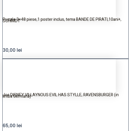
Puzzle 3×48 piese,1 poster inclus, tema BANDE DE PIRATI,10ani+,
SCHIMDT
30,00
lei
Joc DISNEY VILLAYNOUS EVIL HAS STYLLE, RAVENSBURGER (in
limba Germana)
65,00
lei