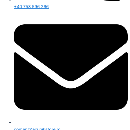
+40 753 596 266
comenzi@cubikstore.ro