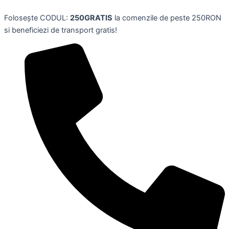
Jucarie
Skip
roz
Folosește CODUL:
250GRATIS
la comenzile de peste 250RON
to
de
si beneficiezi de transport gratis!
content
plus
DINO,70
cm
quantity