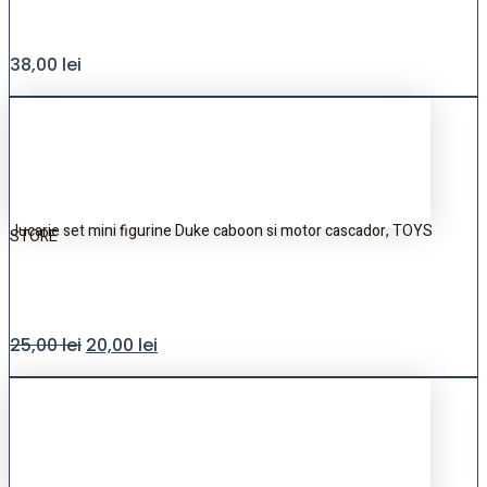
38,00
lei
Jucarie set mini figurine Duke caboon si motor cascador, TOYS
STORE
25,00
lei
20,00
lei