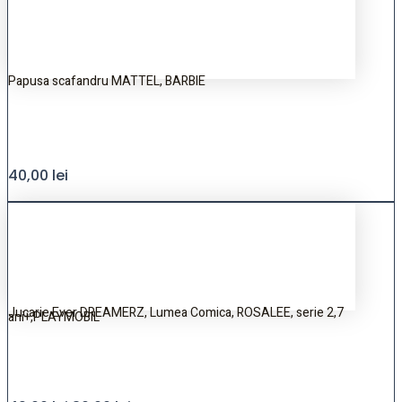
Papusa scafandru MATTEL, BARBIE
40,00
lei
Jucarie Ever DREAMERZ, Lumea Comica, ROSALEE, serie 2,7
ani+,PLAYMOBIL