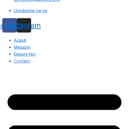
Urmărește-ne pe
acebook
Instagram
Acasă
Magazin
Despre Noi
Contact