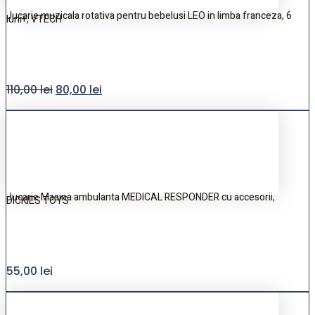
Jucarie muzicala rotativa pentru bebelusi LEO in limba franceza, 6
luni+, VTECH
110,00
lei
80,00
lei
Jucarie Masina ambulanta MEDICAL RESPONDER cu accesorii,
DICKIES TOYS
55,00
lei