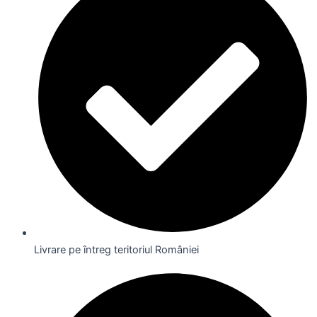
Livrare pe întreg teritoriul României