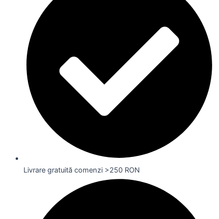
Livrare gratuită comenzi >250 RON