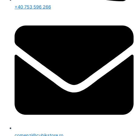
+40 753 596 266
comenzi@cubikstore.ro