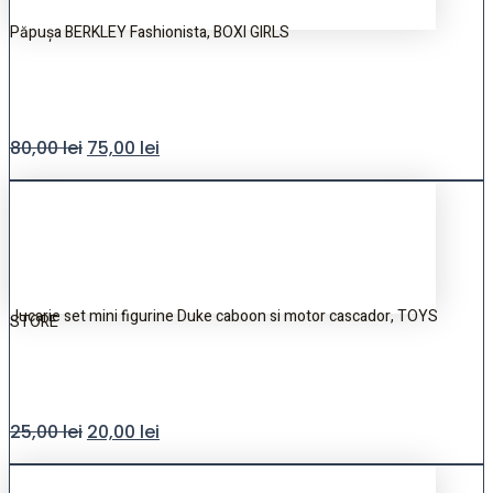
Păpușa BERKLEY Fashionista, BOXI GIRLS
80,00
lei
75,00
lei
Jucarie set mini figurine Duke caboon si motor cascador, TOYS
STORE
25,00
lei
20,00
lei