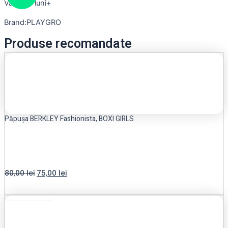
Varsta:6 luni+
Brand:PLAYGRO
Produse recomandate
Păpușa BERKLEY Fashionista, BOXI GIRLS
80,00
lei
75,00
lei
Add to cart