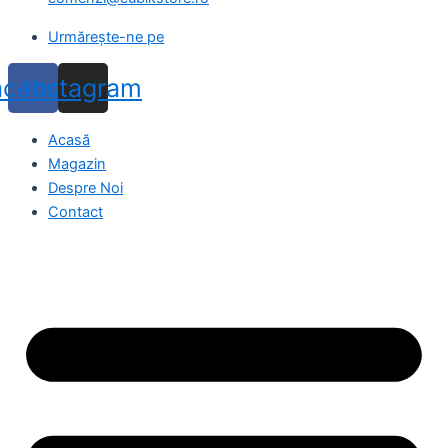
Urmărește-ne pe
acebook
Instagram
Acasă
Magazin
Despre Noi
Contact