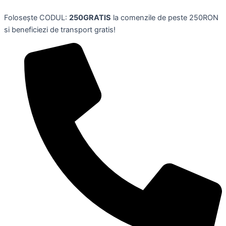
Skip
Folosește CODUL:
250GRATIS
la comenzile de peste 250RON
to
si beneficiezi de transport gratis!
content