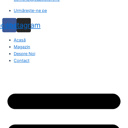
Urmărește-ne pe
acebook
Instagram
Acasă
Magazin
Despre Noi
Contact