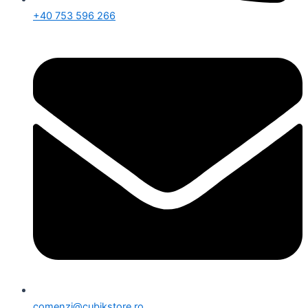
+40 753 596 266
comenzi@cubikstore.ro