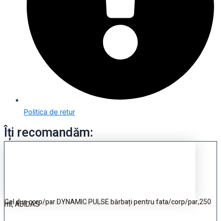
Politica de retur
Îți recomandăm:
Gel dus corp/par DYNAMIC PULSE bărbați pentru fata/corp/par,250
ml, ADIDAS