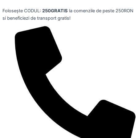
Skip
Folosește CODUL:
250GRATIS
la comenzile de peste 250RON
to
si beneficiezi de transport gratis!
content