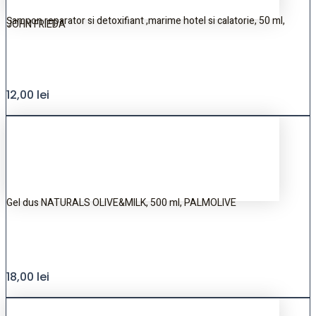
Șampon reparator si detoxifiant ,marime hotel si calatorie, 50 ml,
JOHN FRIEDA
12,00
lei
Gel dus NATURALS OLIVE&MILK, 500 ml, PALMOLIVE
18,00
lei