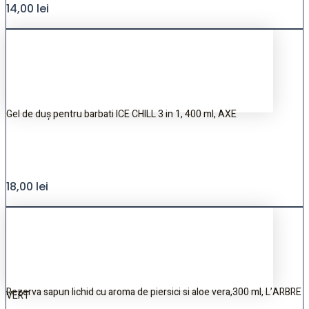
14,00
lei
Gel de duș pentru barbati ICE CHILL 3 in 1, 400 ml, AXE
18,00
lei
Rezerva sapun lichid cu aroma de piersici si aloe vera,300 ml, L’ARBRE
VERT