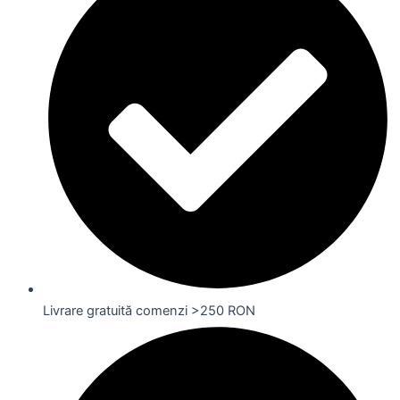
Livrare gratuită comenzi >250 RON