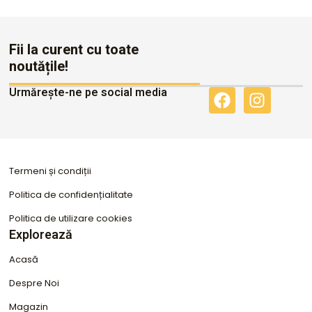
Fii la curent cu toate
noutățile!
Urmărește-ne pe social media
F
I
a
n
c
s
e
t
b
a
Termeni și condiții
o
g
o
r
Politica de confidențialitate
k
a
Politica de utilizare cookies
m
Explorează
Acasă
Despre Noi
Magazin