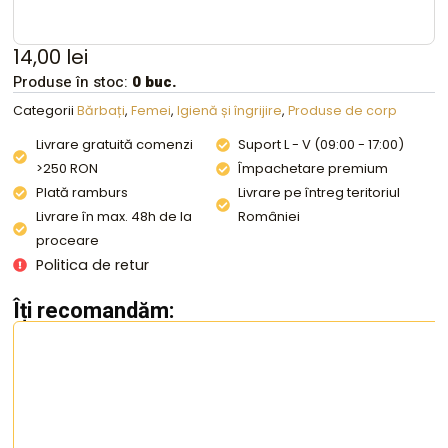
14,00
lei
Produse în stoc:
0 buc.
Categorii
Bărbați
,
Femei
,
Igienă și îngrijire
,
Produse de corp
Livrare gratuită comenzi
Suport L - V (09:00 - 17:00)
>250 RON
Împachetare premium
Plată ramburs
Livrare pe întreg teritoriul
Livrare în max. 48h de la
României
proceare
Politica de retur
Îți recomandăm: