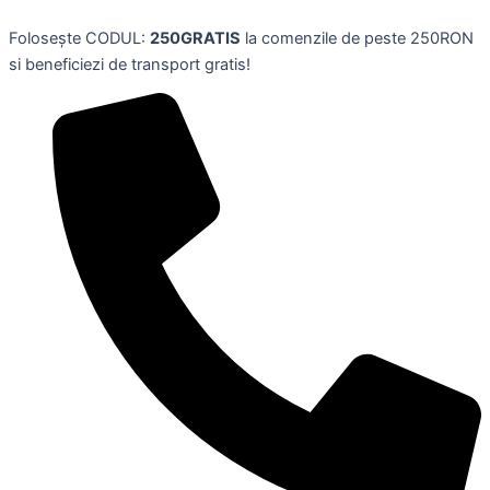
Gel
Skip
de
Folosește CODUL:
250GRATIS
la comenzile de peste 250RON
to
dus
si beneficiezi de transport gratis!
content
pentru
corp/par
POWER
REVITALIZANTE,250
ml,
NEUTROMED
quantity