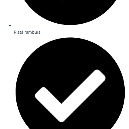
Plată ramburs