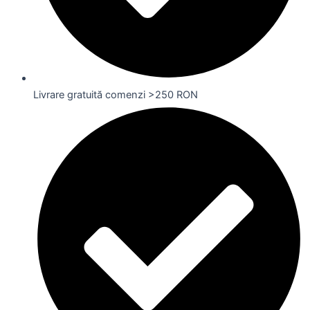
Livrare gratuită comenzi >250 RON