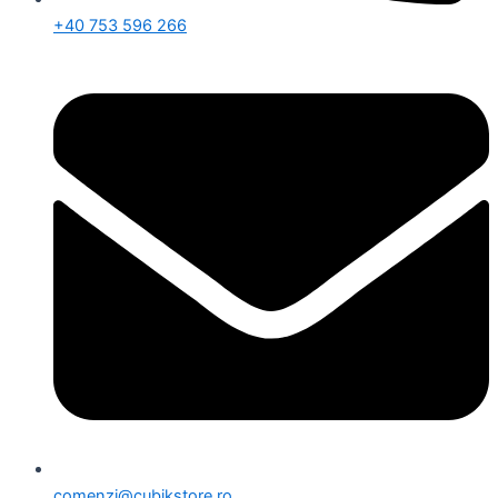
+40 753 596 266
comenzi@cubikstore.ro