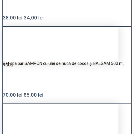
38,00
lei
34,00
lei
Set spa par SAMPON cu ulei de nucă de cocos și BALSAM 500 ml,
NGGL
70,00
lei
65,00
lei