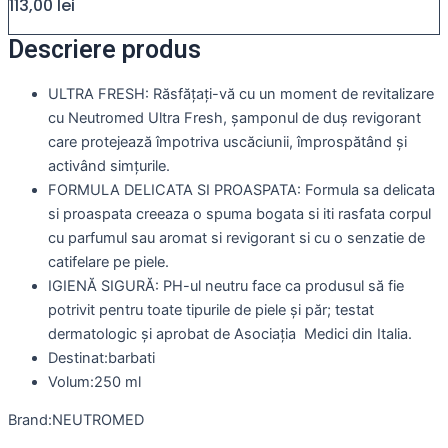
113,00
lei
Descriere produs
ULTRA FRESH: Răsfățați-vă cu un moment de revitalizare
cu Neutromed Ultra Fresh, șamponul de duș revigorant
care protejează împotriva uscăciunii, împrospătând și
activând simțurile.
FORMULA DELICATA SI PROASPATA: Formula sa delicata
si proaspata creeaza o spuma bogata si iti rasfata corpul
cu parfumul sau aromat si revigorant si cu o senzatie de
catifelare pe piele.
IGIENĂ SIGURĂ: PH-ul neutru face ca produsul să fie
potrivit pentru toate tipurile de piele și păr; testat
dermatologic și aprobat de Asociația Medici din Italia.
Destinat:barbati
Volum:250 ml
Brand:NEUTROMED