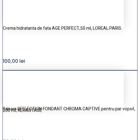
Crema hidratanta de fata AGE PERFECT,50 ml, LOREAL PARIS
100,00
lei
Balsam REFLECTION FONDANT CHROMA CAPTIVE pentru par vopsit,
200 ml, KERASTASE