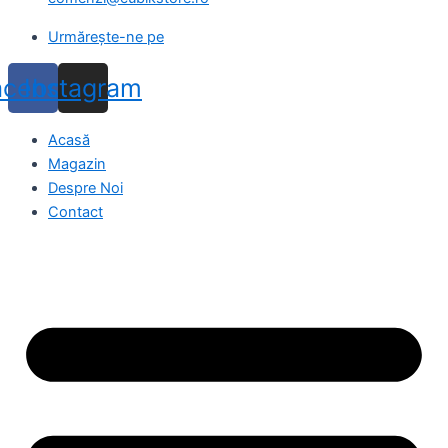
Urmărește-ne pe
acebook
Instagram
Acasă
Magazin
Despre Noi
Contact