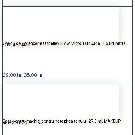
Creion de Sprancene Unbeliev Brow Micro Tatouage 105 Brunette,
LOREAL PARIS
39,00
lei
35,00
lei
Baza pentru machiaj pentru netezirea tenului, 27.5 ml, MAKEUP
REVOLUTION