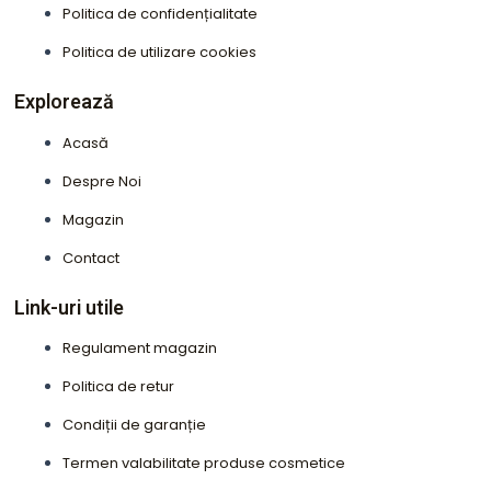
o
r
Politica de confidențialitate
k
a
Politica de utilizare cookies
m
Explorează
Acasă
Despre Noi
Magazin
Contact
Link-uri utile
Regulament magazin
Politica de retur
Condiții de garanție
Termen valabilitate produse cosmetice