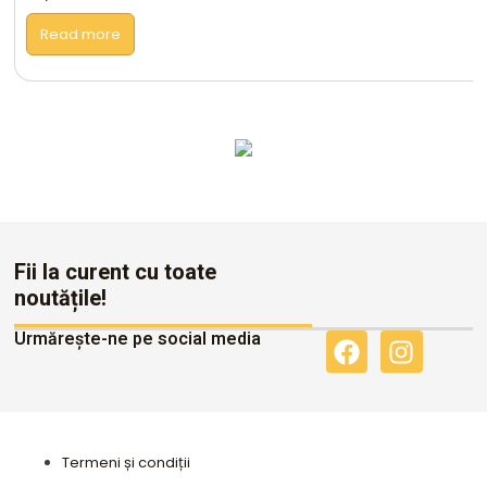
Read more
Altele
Fii la curent cu toate
noutățile!
Urmărește-ne pe social media
F
I
a
n
c
s
e
t
b
a
Termeni și condiții
o
g