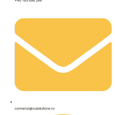
+40 753 596 266
comenzi@cubikstore.ro