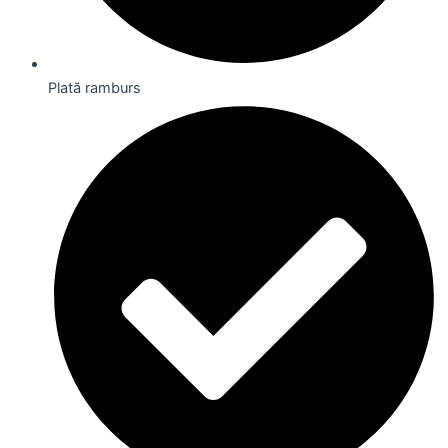
Plată ramburs