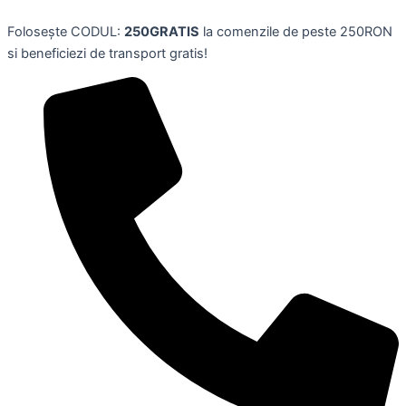
Figurina
Skip
de
Folosește CODUL:
250GRATIS
la comenzile de peste 250RON
to
actiune
si beneficiezi de transport gratis!
content
Giyu
Tomioka
cu
sabie
din
sezonul
1
Demon
Slayer,
12.7
cm,
McFarlane
quantity