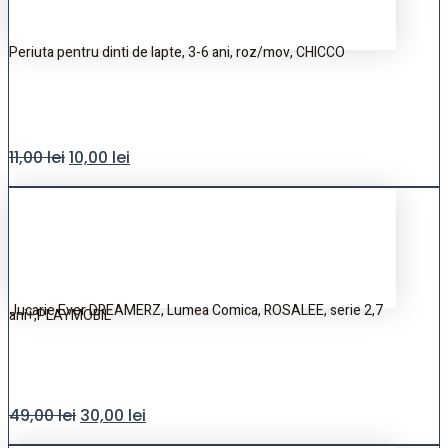
Periuta pentru dinti de lapte, 3-6 ani, roz/mov, CHICCO
11,00
lei
10,00
lei
Jucarie Ever DREAMERZ, Lumea Comica, ROSALEE, serie 2,7
ani+,PLAYMOBIL
49,00
lei
30,00
lei