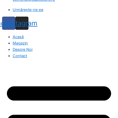
Urmărește-ne pe
acebook
Instagram
Acasă
Magazin
Despre Noi
Contact