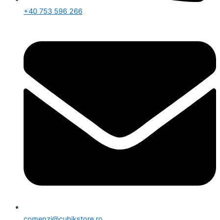
+40 753 596 266
comenzi@cubikstore.ro