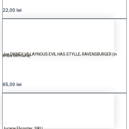
22,00
lei
Joc DISNEY VILLAYNOUS EVIL HAS STYLLE, RAVENSBURGER (in
limba Germana)
65,00
lei
Jucarie Elicopter, SIKU