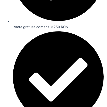
Livrare gratuită comenzi >250 RON