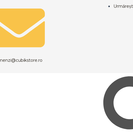
Urmăreșt
menzi@cubikstore.ro
Caută
Meniu
Caută