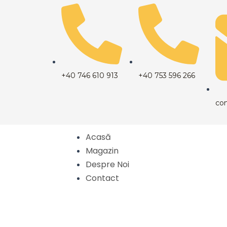
Skip
to
content
+40 746 610 913
+40 753 596 266
co
Acasă
Magazin
Despre Noi
Contact