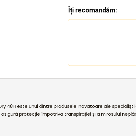
Îți recomandăm:
e Dry 48H este unul dintre produsele inovatoare ale specialișt
asigură protecție împotriva transpirației și a mirosului neplă