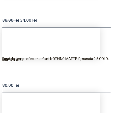
38,00
lei
34,00
lei
Fond de ten cu efect matifiant NOTHING MATTE-R, nunata 9.5 GOLD,
KIKO MILANO
80,00
lei