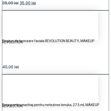
39,00
lei
35,00
lei
Picaturi de bronzare faciala REVOLUTION BEAUTY, MAKEUP
REVOLUTION
40,00
lei
Baza pentru machiaj pentru netezirea tenului, 27.5 ml, MAKEUP
REVOLUTION