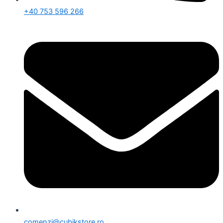
+40 753 596 266
comenzi@cubikstore.ro