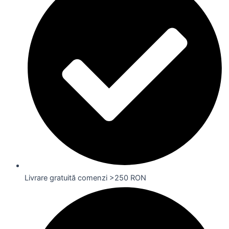
Livrare gratuită comenzi >250 RON