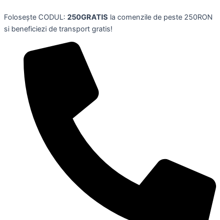
Skip
Folosește CODUL:
250GRATIS
la comenzile de peste 250RON
to
si beneficiezi de transport gratis!
content