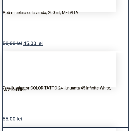
Apă micelara cu lavanda, 200 ml, MELVITA
50,00
lei
45,00
lei
Fard Iluminator COLOR TATTO 24 H,nuanta 45 Infinite White,
MAYBELLINE
55,00
lei