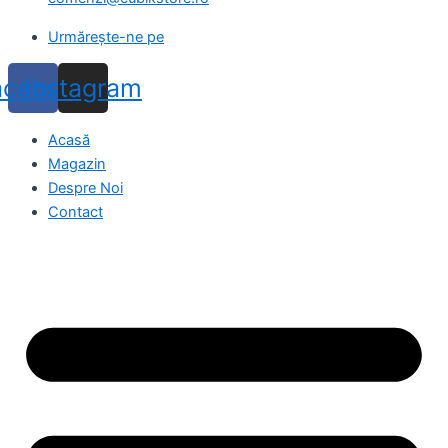
Urmărește-ne pe
acebook
Instagram
Acasă
Magazin
Despre Noi
Contact