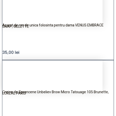
Aparat de ras de unica folosinta pentru dama VENUS EMBRACE
SNAP, GILLETTE
35,00
lei
Creion de Sprancene Unbeliev Brow Micro Tatouage 105 Brunette,
LOREAL PARIS