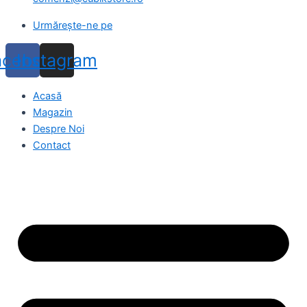
Urmărește-ne pe
acebook
Instagram
Acasă
Magazin
Despre Noi
Contact