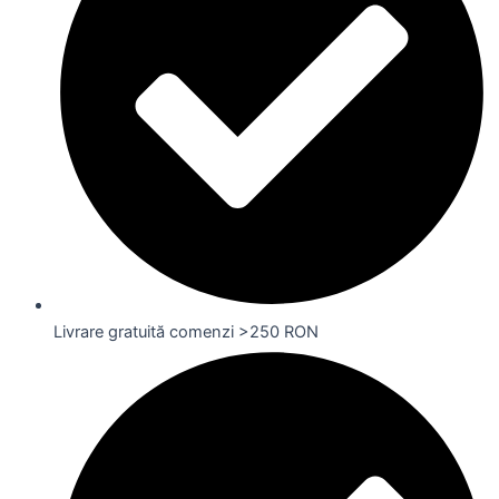
Livrare gratuită comenzi >250 RON