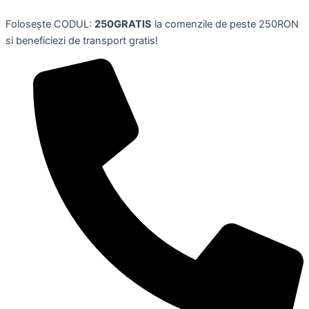
Skip
Folosește CODUL:
250GRATIS
la comenzile de peste 250RON
to
si beneficiezi de transport gratis!
content