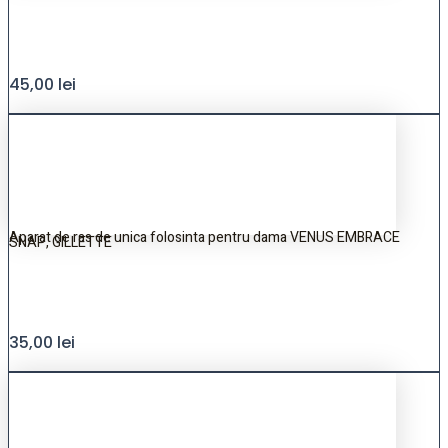
45,00
lei
Aparat de ras de unica folosinta pentru dama VENUS EMBRACE
SNAP, GILLETTE
35,00
lei