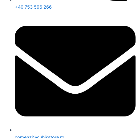
+40 753 596 266
comenzi@cubikstore.ro