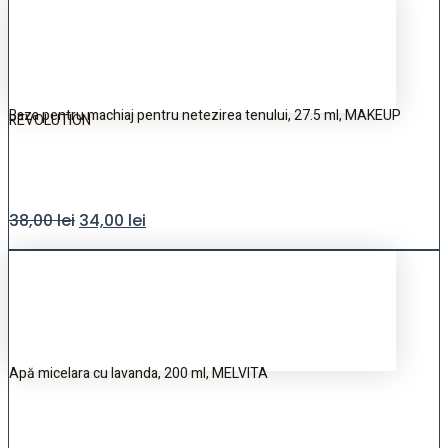
Baza pentru machiaj pentru netezirea tenului, 27.5 ml, MAKEUP
REVOLUTION
38,00
lei
34,00
lei
Apă micelara cu lavanda, 200 ml, MELVITA