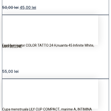
50,00
lei
45,00
lei
Fard Iluminator COLOR TATTO 24 H,nuanta 45 Infinite White,
MAYBELLINE
55,00
lei
Cupa menstruala LILY CUP COMPACT, marime A, INTIMINA