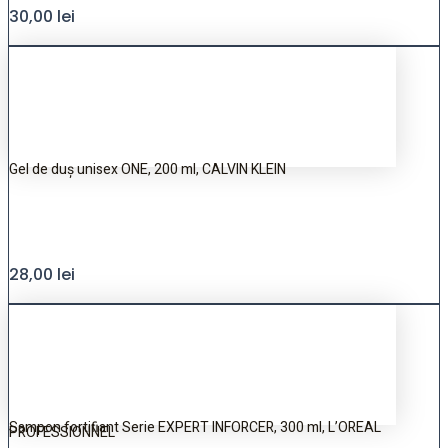
30,00
lei
Gel de duș unisex ONE, 200 ml, CALVIN KLEIN
28,00
lei
Sampon fortifiant Serie EXPERT INFORCER, 300 ml, L’OREAL
PROFESSIONNEL