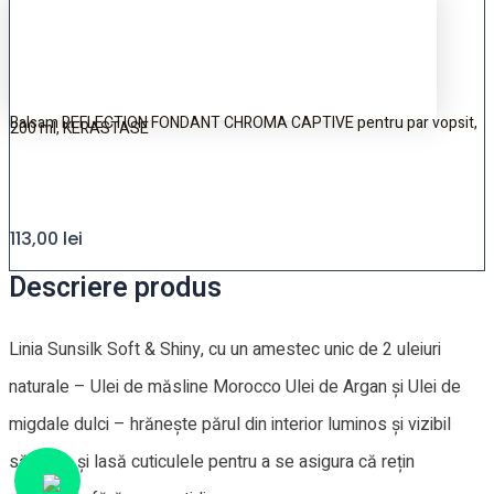
Balsam REFLECTION FONDANT CHROMA CAPTIVE pentru par vopsit,
200 ml, KERASTASE
113,00
lei
Descriere produs
Linia Sunsilk Soft & Shiny, cu un amestec unic de 2 uleiuri
naturale – Ulei de măsline Morocco Ulei de Argan și Ulei de
migdale dulci – hrănește părul din interior luminos și vizibil
sănătos și lasă cuticulele pentru a se asigura că rețin