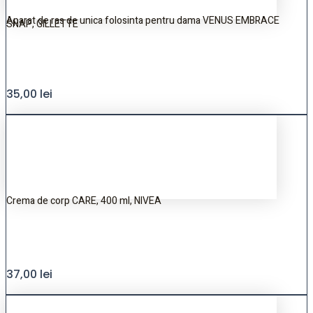
Aparat de ras de unica folosinta pentru dama VENUS EMBRACE
SNAP, GILLETTE
35,00
lei
Crema de corp CARE, 400 ml, NIVEA
37,00
lei