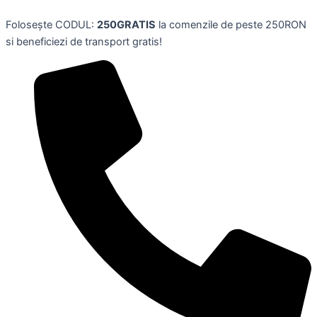
Skip
Folosește CODUL:
250GRATIS
la comenzile de peste 250RON
to
si beneficiezi de transport gratis!
content