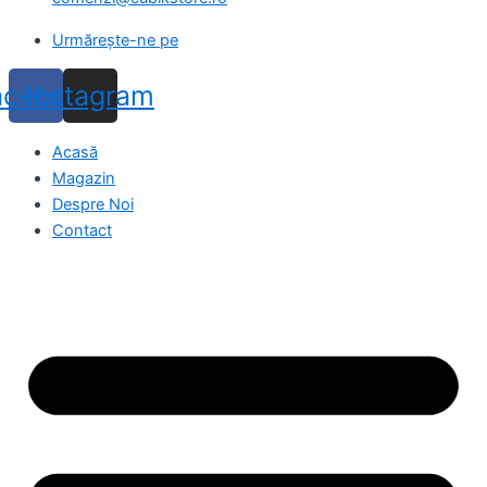
Urmărește-ne pe
acebook
Instagram
Acasă
Magazin
Despre Noi
Contact