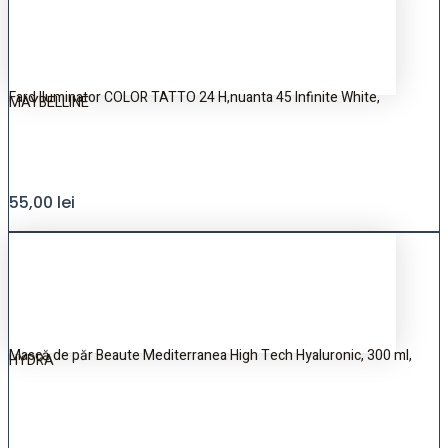
Fard Iluminator COLOR TATTO 24 H,nuanta 45 Infinite White,
MAYBELLINE
55,00
lei
Mască de păr Beaute Mediterranea High Tech Hyaluronic, 300 ml,
HYDRA