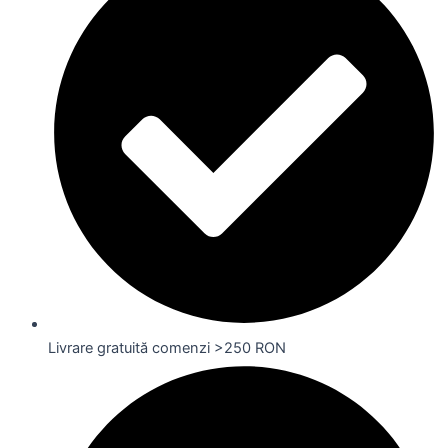
Livrare gratuită comenzi >250 RON