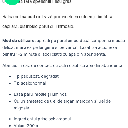
umiditatea fără apesantirli sau gras.
Balsamul natural ciclează proteinele și nutrienții din fibra
capilară, distribuie părul și îl înmoaie.
Mod de utilizare: a
plicati pe parul umed dupa sampon si masati
delicat mai ales pe lungime si pe varfuri. Lasati sa actioneze
pentru 1-2 minute si apoi clatiti cu apa din abundenta.
Atentie: In caz de contact cu ochii clatiti cu apa din abundenta.
Tip par:uscat, degradat
Tip scalp:normal
Lasă părul moale și luminos
Cu un amestec de ulei de argan marocan și ulei de
migdale
Ingredientul principal: arganul
Volum:200 ml