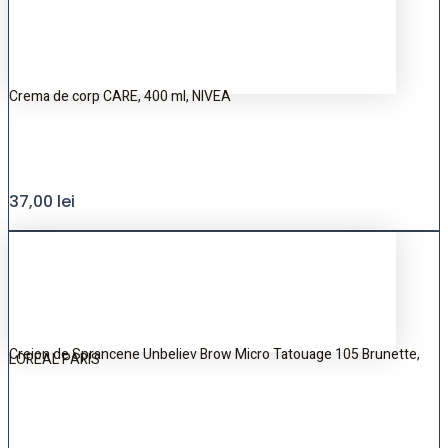
Crema de corp CARE, 400 ml, NIVEA
37,00
lei
Creion de Sprancene Unbeliev Brow Micro Tatouage 105 Brunette,
LOREAL PARIS