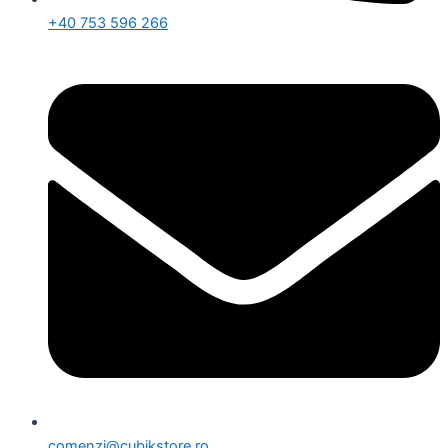
+40 753 596 266
comenzi@cubikstore.ro