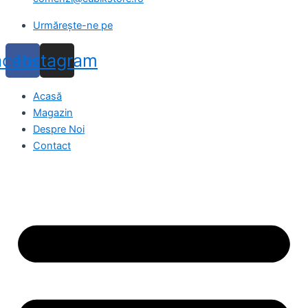
Urmărește-ne pe
acebook
Instagram
Acasă
Magazin
Despre Noi
Contact