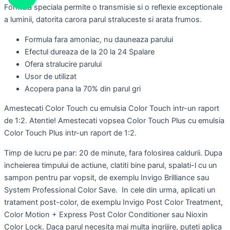
Formula speciala permite o transmisie si o reflexie exceptionale
a luminii, datorita carora parul straluceste si arata frumos.
Formula fara amoniac, nu dauneaza parului
Efectul dureaza de la 20 la 24 Spalare
Ofera stralucire parului
Usor de utilizat
Acopera pana la 70% din parul gri
Amestecati Color Touch cu emulsia Color Touch intr-un raport
de 1:2. Atentie! Amestecati vopsea Color Touch Plus cu emulsia
Color Touch Plus intr-un raport de 1:2.
Timp de lucru pe par: 20 de minute, fara folosirea caldurii. Dupa
incheierea timpului de actiune, clatiti bine parul, spalati-l cu un
sampon pentru par vopsit, de exemplu Invigo Brilliance sau
System Professional Color Save. In cele din urma, aplicati un
tratament post-color, de exemplu Invigo Post Color Treatment,
Color Motion + Express Post Color Conditioner sau Nioxin
Color Lock. Daca parul necesita mai multa ingrijire, puteti aplica