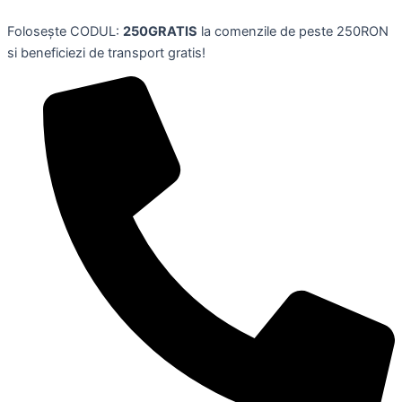
Skip
Folosește CODUL:
250GRATIS
la comenzile de peste 250RON
to
si beneficiezi de transport gratis!
content