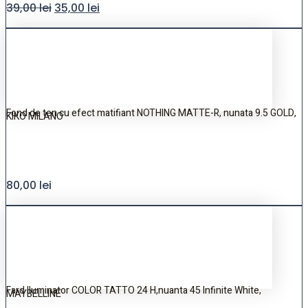
39,00
lei
35,00
lei
Fond de ten cu efect matifiant NOTHING MATTE-R, nunata 9.5 GOLD,
KIKO MILANO
80,00
lei
Fard Iluminator COLOR TATTO 24 H,nuanta 45 Infinite White,
MAYBELLINE