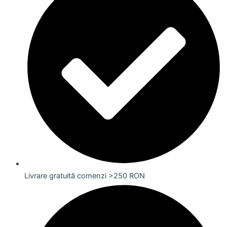
Livrare gratuită comenzi >250 RON