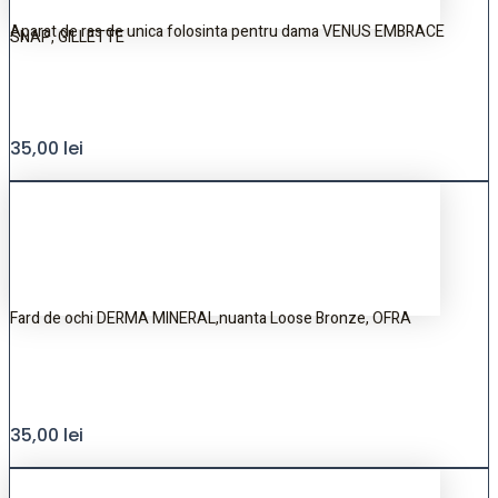
Aparat de ras de unica folosinta pentru dama VENUS EMBRACE
SNAP, GILLETTE
35,00
lei
Fard de ochi DERMA MINERAL,nuanta Loose Bronze, OFRA
35,00
lei