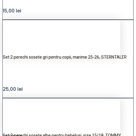
15,00
lei
Set 2 perechi sosete gri pentru copii, marime 25-26, STERNTALER
25,00
lei
Set 2 perechi sosete albe pentru bebelusi, size 15/18, TOMMY