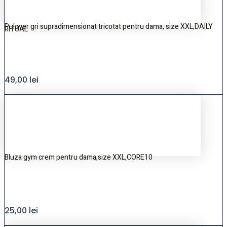
Pulover gri supradimensionat tricotat pentru dama, size XXL,DAILY
RITUAL
49,00
lei
Bluza gym crem pentru dama,size XXL,CORE10
25,00
lei