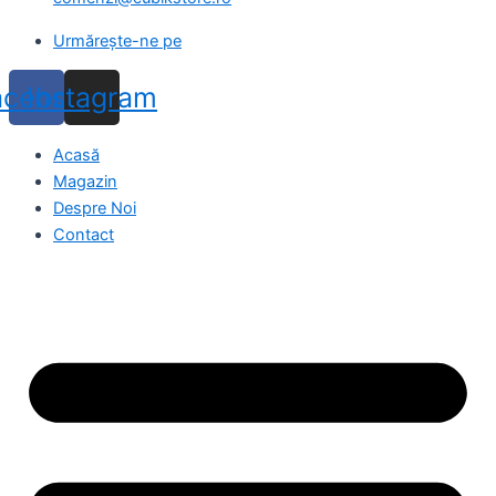
Urmărește-ne pe
acebook
Instagram
Acasă
Magazin
Despre Noi
Contact