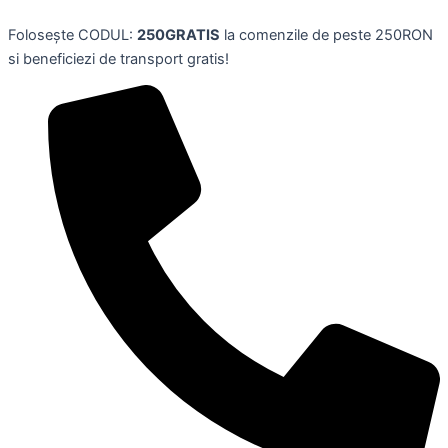
Vesta
Skip
verde
Folosește CODUL:
250GRATIS
la comenzile de peste 250RON
to
scurta
si beneficiezi de transport gratis!
content
din
fasa
dama,
marime
marime
xs,
MAVIS
LAVEN
quantity