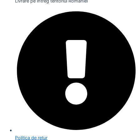
Livrare pe întreg teritoriul României
Politica de retur