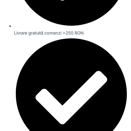
Livrare gratuită comenzi >250 RON