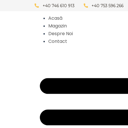
Skip
+40 746 610 913
+40 753 596 266
to
Acasă
content
Magazin
Despre Noi
Contact