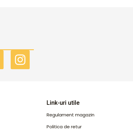
F
I
a
n
c
s
e
t
b
a
Link-uri utile
o
g
Regulament magazin
o
r
Politica de retur