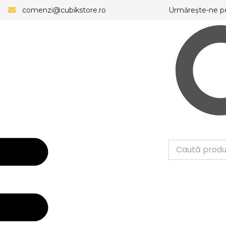
comenzi@cubikstore.ro
Urmărește-ne p
Caută
Meniu
Caută