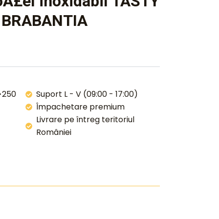
oÅ£el inoxidabil TASTY
, BRABANTIA
 >250
Suport L - V (09:00 - 17:00)
Împachetare premium
Livrare pe întreg teritoriul
României