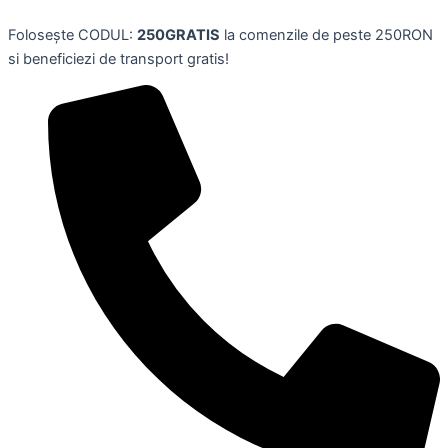
Skip
Folosește CODUL:
250GRATIS
la comenzile de peste 250RON
to
si beneficiezi de transport gratis!
content