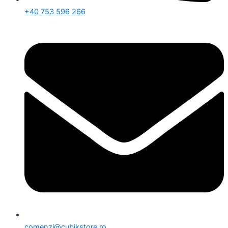
+40 753 596 266
comenzi@cubikstore.ro