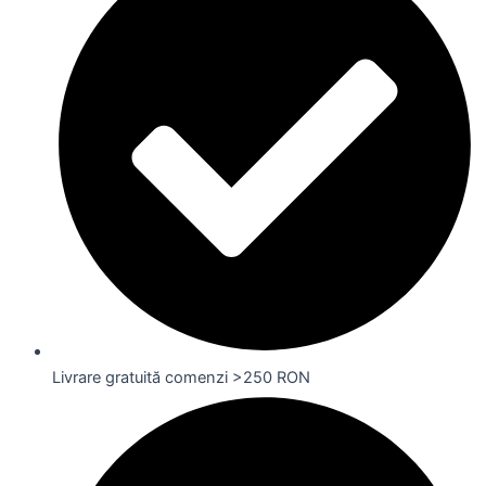
Livrare gratuită comenzi >250 RON