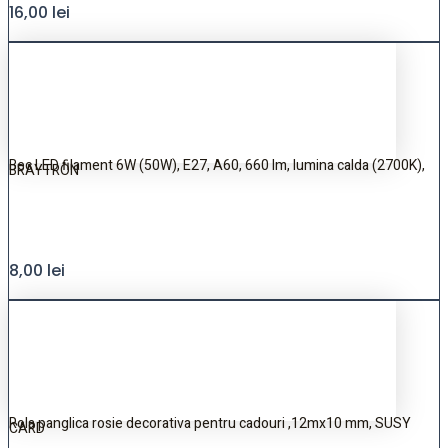
16,00
lei
Bec LED filament 6W (50W), E27, A60, 660 lm, lumina calda (2700K),
BRAYTRON
8,00
lei
Rola panglica rosie decorativa pentru cadouri ,12mx10 mm, SUSY
CARD