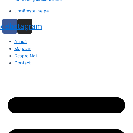
Urmărește-ne pe
acebook
Instagram
Acasă
Magazin
Despre Noi
Contact