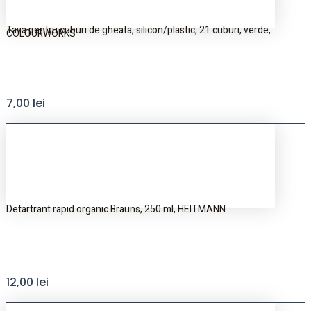
Tava pentru cuburi de gheata, silicon/plastic, 21 cuburi, verde,
COLOURWORKS
7,00
lei
Detartrant rapid organic Brauns, 250 ml, HEITMANN
12,00
lei