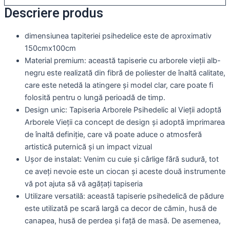
Descriere produs
dimensiunea tapiteriei psihedelice este de aproximativ
150cmx100cm
Material premium: această tapiserie cu arborele vieții alb-
negru este realizată din fibră de poliester de înaltă calitate,
care este netedă la atingere și model clar, care poate fi
folosită pentru o lungă perioadă de timp.
Design unic: Tapiseria Arborele Psihedelic al Vieții adoptă
Arborele Vieții ca concept de design și adoptă imprimarea
de înaltă definiție, care vă poate aduce o atmosferă
artistică puternică și un impact vizual
Ușor de instalat: Venim cu cuie și cârlige fără sudură, tot
ce aveți nevoie este un ciocan și aceste două instrumente
vă pot ajuta să vă agățați tapiseria
Utilizare versatilă: această tapiserie psihedelică de pădure
este utilizată pe scară largă ca decor de cămin, husă de
canapea, husă de perdea și față de masă. De asemenea,