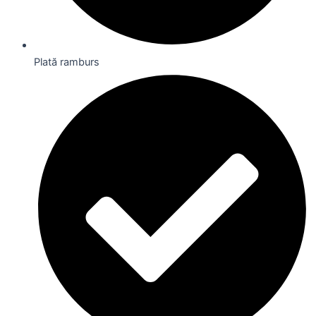
Plată ramburs