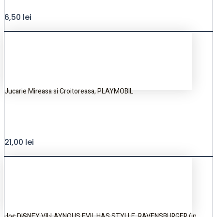
6,50
lei
Jucarie Mireasa si Croitoreasa, PLAYMOBIL
21,00
lei
Joc DISNEY VILLAYNOUS EVIL HAS STYLLE, RAVENSBURGER (in