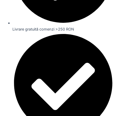
Livrare gratuită comenzi >250 RON