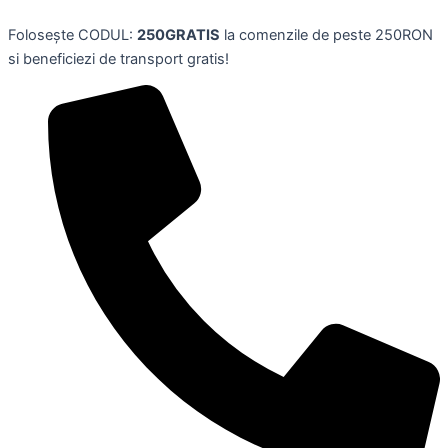
Tapiterie
Skip
de
Folosește CODUL:
250GRATIS
la comenzile de peste 250RON
to
perete,
si beneficiezi de transport gratis!
content
tema
Arborele
Vietii,150
x1500
cm,
WEWAYSMILE
quantity