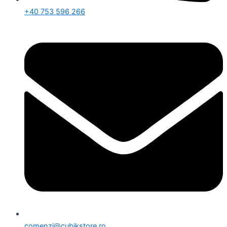
+40 753 596 266
comenzi@cubikstore.ro