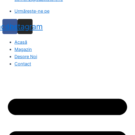
Urmărește-ne pe
acebook
Instagram
Acasă
Magazin
Despre Noi
Contact