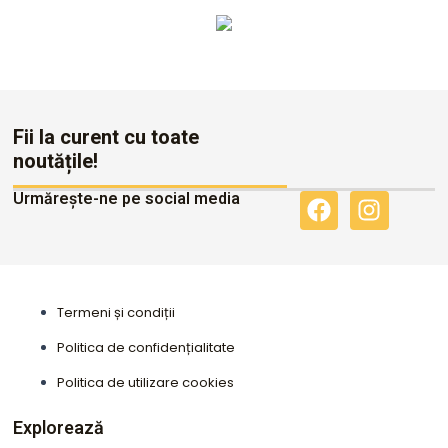
Altele
Fii la curent cu toate
noutățile!
Urmărește-ne pe social media
F
I
a
n
c
s
e
t
b
a
Termeni și condiții
o
g
o
r
Politica de confidențialitate
k
a
Politica de utilizare cookies
m
Explorează