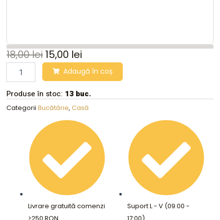
18,00
lei
15,00
lei
Storcator
Adaugă în coș
galben
manual
Produse în stoc:
13 buc.
pentru
citrice,
Categorii
Bucătărie
,
Casă
FACKELMAN
quantity
Livrare gratuită comenzi
Suport L - V (09:00 -
>250 RON
17:00)