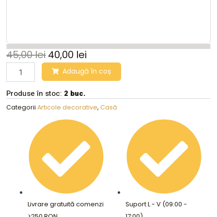
45,00
lei
40,00
lei
Statuie
Adaugă în coș
din
rasina,
Produse în stoc:
2 buc.
taur,
negru,
Categorii
Articole decorative
,
Casă
22D
x
10W
x
15H
cm,
Irayin
quantity
Livrare gratuită comenzi
Suport L - V (09:00 -
>250 RON
17:00)