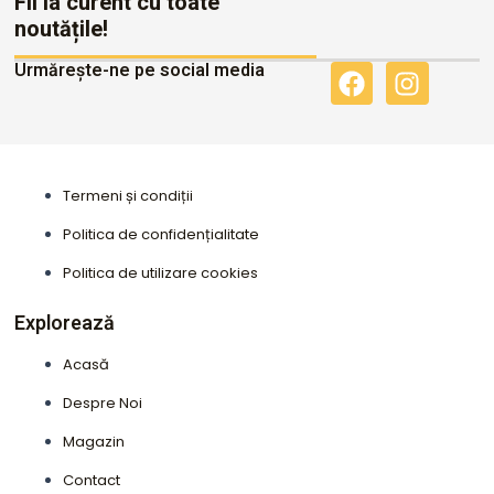
Fii la curent cu toate
noutățile!
Urmărește-ne pe social media
F
I
a
n
c
s
e
t
b
a
Termeni și condiții
o
g
o
r
Politica de confidențialitate
k
a
Politica de utilizare cookies
m
Explorează
Acasă
Despre Noi
Magazin
Contact