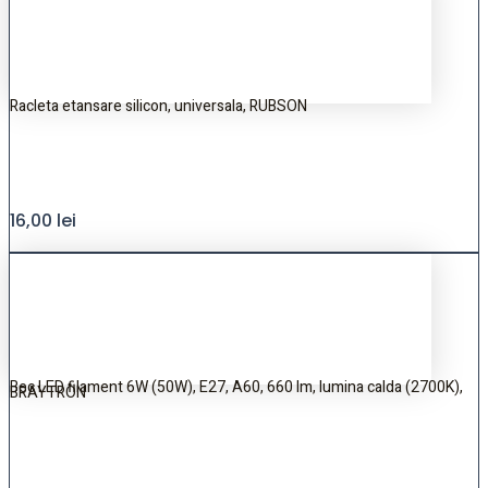
Racleta etansare silicon, universala, RUBSON
16,00
lei
Bec LED filament 6W (50W), E27, A60, 660 lm, lumina calda (2700K),
BRAYTRON