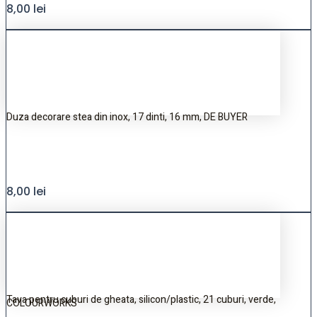
8,00
lei
Duza decorare stea din inox, 17 dinti, 16 mm, DE BUYER
8,00
lei
Tava pentru cuburi de gheata, silicon/plastic, 21 cuburi, verde,
COLOURWORKS