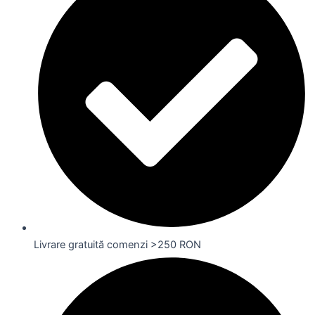
Livrare gratuită comenzi >250 RON