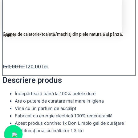
Geantă de calatorie/toaletă/machiaj din piele naturală și pânză,
LONDO
150,00
lei
120,00
lei
Descriere produs
Îndepărtează până la 100% petele dure
Are o putere de curatare mai mare in igiena
Vine cu un parfum de eucalipt
Fabricat cu energie electrică 100% regenerabilă
Acest produs conține: 1x Don Limpio gel de curățare
multifuncțional cu înălbitor 1,3 litri