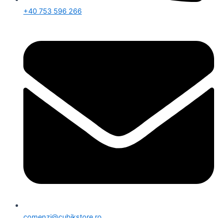
+40 753 596 266
comenzi@cubikstore.ro