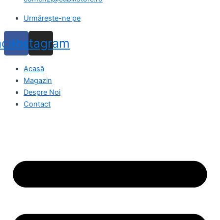
Urmărește-ne pe
acebook
Instagram
Acasă
Magazin
Despre Noi
Contact