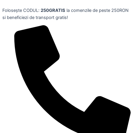
Skip
Folosește CODUL:
250GRATIS
la comenzile de peste 250RON
to
si beneficiezi de transport gratis!
content