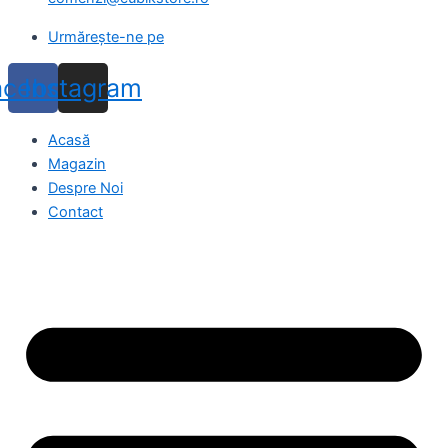
Urmărește-ne pe
acebook
Instagram
Acasă
Magazin
Despre Noi
Contact