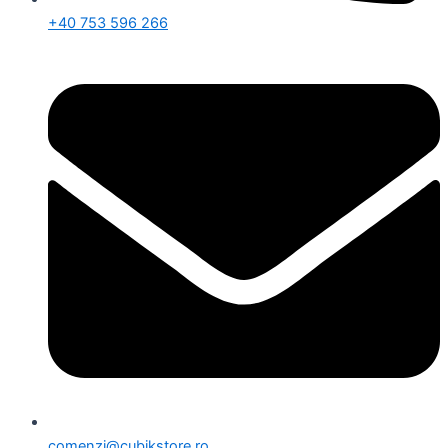
+40 753 596 266
comenzi@cubikstore.ro