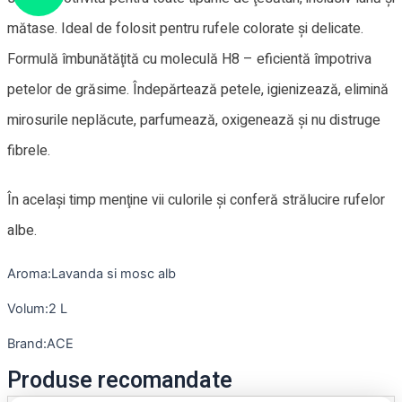
mătase. Ideal de folosit pentru rufele colorate şi delicate.
Formulă îmbunătăţită cu moleculă H8 – eficientă împotriva
petelor de grăsime. Îndepărtează petele, igienizează, elimină
mirosurile neplăcute, parfumează, oxigenează şi nu distruge
fibrele.
În acelaşi timp menţine vii culorile şi conferă strălucire rufelor
albe.
Aroma:Lavanda si mosc alb
Volum:2 L
Brand:ACE
Produse recomandate