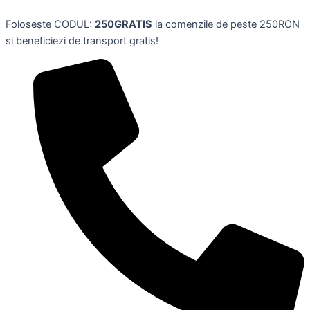
Solutie
Skip
pentru
Folosește CODUL:
250GRATIS
la comenzile de peste 250RON
to
indepartarea
si beneficiezi de transport gratis!
content
petelor,2L,
ACE
quantity