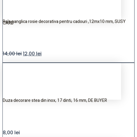
Rola panglica rosie decorativa pentru cadouri ,12mx10 mm, SUSY
CARD
14,00
lei
12,00
lei
Duza decorare stea din inox, 17 dinti, 16 mm, DE BUYER
8,00
lei