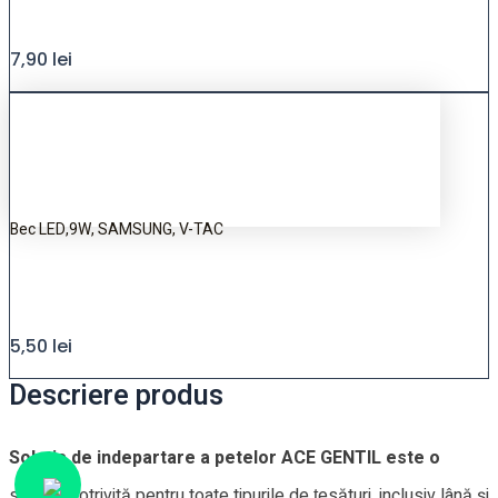
7,90
lei
Bec LED,9W, SAMSUNG, V-TAC
5,50
lei
Descriere produs
Solutia de indepartare a petelor ACE GENTIL este o
soluţie potrivită pentru toate tipurile de ţesături, inclusiv lână şi