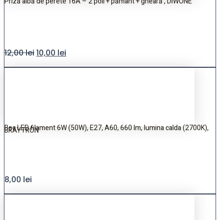
Priză albă de perete 16A – 2 poli + pământ + gheară , DIWONE
12,00
lei
10,00
lei
Bec LED filament 6W (50W), E27, A60, 660 lm, lumina calda (2700K),
BRAYTRON
8,00
lei