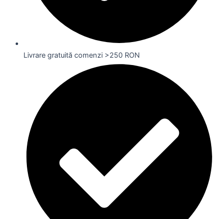
Livrare gratuită comenzi >250 RON