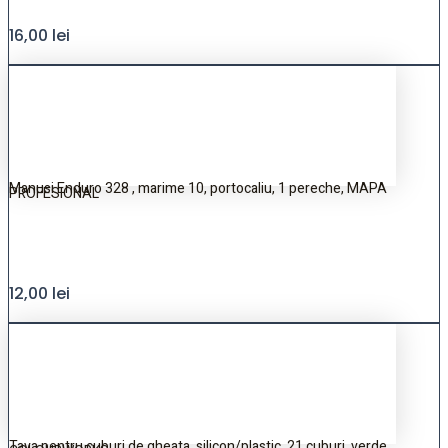
16,00
lei
Manusi Enduro 328 , marime 10, portocaliu, 1 pereche, MAPA
PROFESIONAL
12,00
lei
Tava pentru cuburi de gheata, silicon/plastic, 21 cuburi, verde,