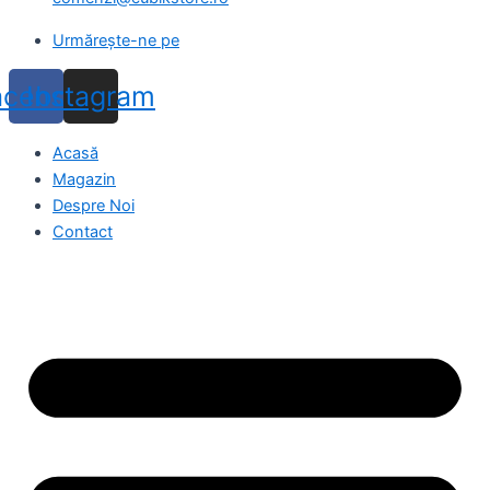
Urmărește-ne pe
acebook
Instagram
Acasă
Magazin
Despre Noi
Contact