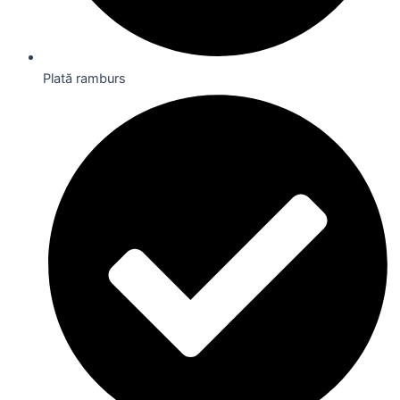
Plată ramburs