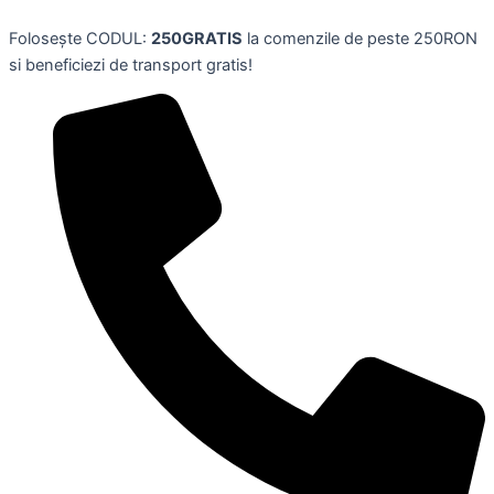
Set
Skip
6
Folosește CODUL:
250GRATIS
la comenzile de peste 250RON
to
plicuri
si beneficiezi de transport gratis!
content
rosii
chinezesti
Anul
Iepurelui,
MIVPD
quantity