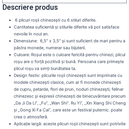
Descriere produs
6 plicuri roșii chinezești cu 6 stiluri diferite.
Cantitatea suficientă și stilurile diferite vă pot satisface
nevoile în noul an.
Dimensiune: 6,5″ x 3,5″ și sunt suficient de mari pentru a
păstra monede, numerar sau bijuterii.
Culoare: Roșul este o culoare fericită pentru chinezi, plicul
roșu are o forță pozitivă și bună. Persoana care primește
plicul roșu va simți bunătatea ta.
Design festiv: plicurile roșii chinezești sunt imprimate cu
modele chinezești clasice, cum ar fi monede chinezești
de cupru, petarde, flori de prun, noduri chinezești, felinar
chinezesc și expresii chinezești de binecuvântare precum
„Da Ji Da Li”, „Fu”, „Wan Shi”. Ru Yi”, „Xin Xiang Shi Cheng
și „Gong Xi Fa Cai”, care este un festival puternic. poate
crea o atmosferă.
Aplicație largă: aceste plicuri roșii chinezești sunt potrivite