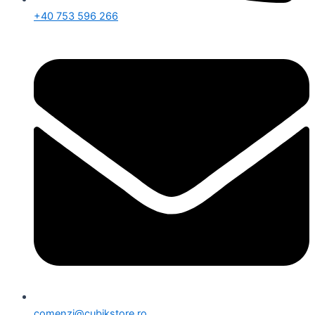
+40 753 596 266
comenzi@cubikstore.ro