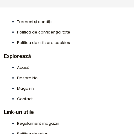
c
s
e
t
b
a
Termeni și condiții
o
g
o
r
Politica de confidențialitate
k
a
Politica de utilizare cookies
m
Explorează
Acasă
Despre Noi
Magazin
Contact
Link-uri utile
Regulament magazin
Politica de retur