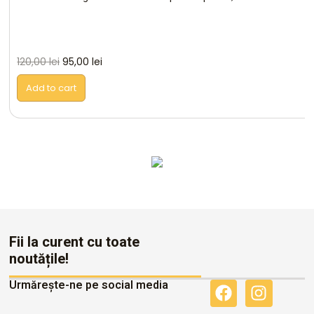
120,00
lei
95,00
lei
Add to cart
Altele
Fii la curent cu toate
noutățile!
Urmărește-ne pe social media
F
I
a
n