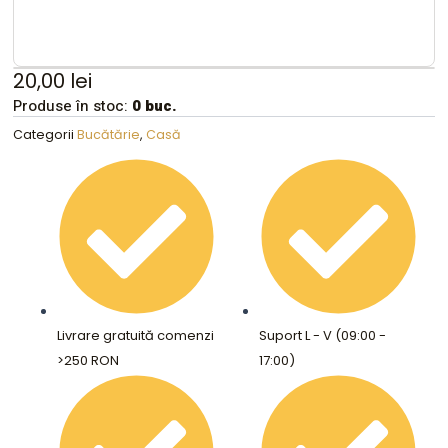
20,00
lei
Produse în stoc:
0 buc.
Categorii
Bucătărie
,
Casă
Livrare gratuită comenzi
Suport L - V (09:00 -
>250 RON
17:00)