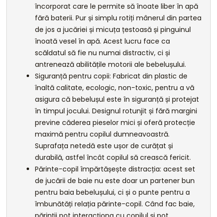
încorporat care le permite să înoate liber în apă
fără baterii. Pur și simplu rotiți mânerul din partea
de jos a jucăriei și micuța țestoasă și pinguinul
înoată vesel în apă. Acest lucru face ca
scăldatul să fie nu numai distractiv, ci și
antrenează abilitățile motorii ale bebelușului.
Siguranță pentru copii: Fabricat din plastic de
înaltă calitate, ecologic, non-toxic, pentru a vă
asigura că bebelușul este în siguranță și protejat
în timpul jocului. Designul rotunjit și fără margini
previne căderea pieselor mici și oferă protecție
maximă pentru copilul dumneavoastră.
Suprafața netedă este ușor de curățat și
durabilă, astfel încât copilul să crească fericit.
Părinte-copil împărtășește distracția: acest set
de jucării de baie nu este doar un partener bun
pentru baia bebelușului, ci și o punte pentru a
îmbunătăți relația părinte-copil. Când fac baie,
părinții pot interacționa cu copilul și pot