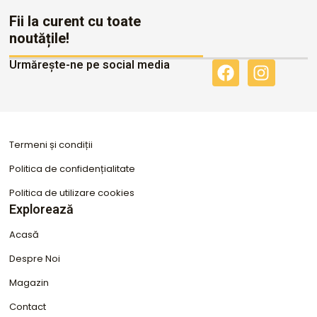
Fii la curent cu toate
noutățile!
Urmărește-ne pe social media
F
I
a
n
c
s
e
t
b
a
Termeni și condiții
o
g
o
r
Politica de confidențialitate
k
a
Politica de utilizare cookies
m
Explorează
Acasă
Despre Noi
Magazin
Contact