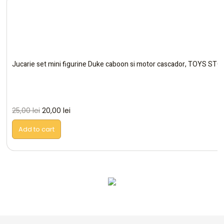
Jucarie set mini figurine Duke caboon si motor cascador, TOYS STO
25,00
lei
20,00
lei
Add to cart
Altele