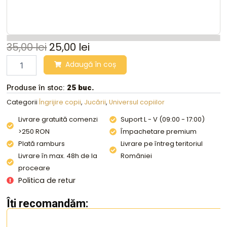
35,00
lei
25,00
lei
Set
Adaugă în coș
5
jucarii
Produse în stoc:
25 buc.
multicolore
pentru
Categorii
Îngrijire copii
,
Jucării
,
Universul copiilor
apa
Livrare gratuită comenzi
Suport L - V (09:00 - 17:00)
copii,modele
animale,
>250 RON
Împachetare premium
Cheerhom
Plată ramburs
Livrare pe întreg teritoriul
quantity
Livrare în max. 48h de la
României
proceare
Politica de retur
Îți recomandăm: