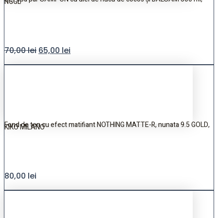
NGGL
70,00
lei
65,00
lei
Fond de ten cu efect matifiant NOTHING MATTE-R, nunata 9.5 GOLD,
KIKO MILANO
80,00
lei