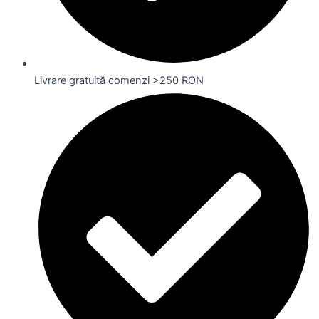
Livrare gratuită comenzi >250 RON