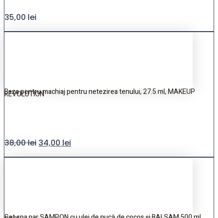
35,00
lei
Baza pentru machiaj pentru netezirea tenului, 27.5 ml, MAKEUP
REVOLUTION
38,00
lei
34,00
lei
Set spa par SAMPON cu ulei de nucă de cocos și BALSAM 500 ml,