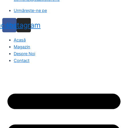
Urmărește-ne pe
acebook
Instagram
Acasă
Magazin
Despre Noi
Contact