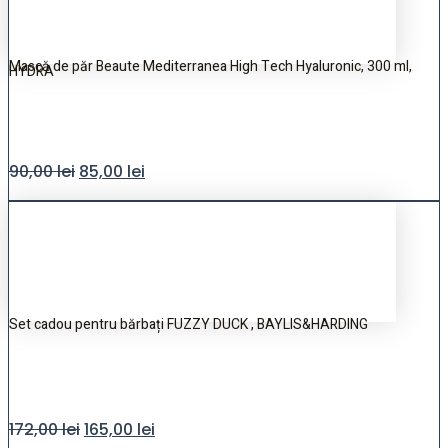
Mască de păr Beaute Mediterranea High Tech Hyaluronic, 300 ml,
HYDRA
90,00
lei
85,00
lei
Set cadou pentru bărbați FUZZY DUCK , BAYLIS&HARDING
172,00
lei
165,00
lei