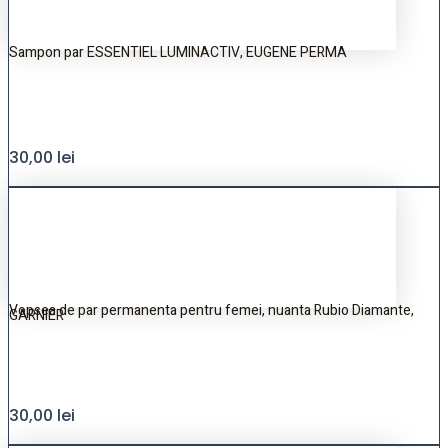
Sampon par ESSENTIEL LUMINACTIV, EUGENE PERMA
30,00
lei
Vopsea de par permanenta pentru femei, nuanta Rubio Diamante,
GARNIER
30,00
lei