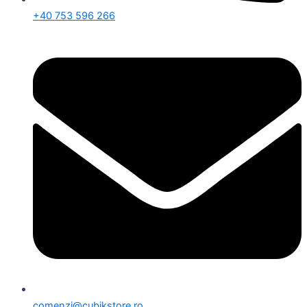
+40 753 596 266
comenzi@cubikstore.ro