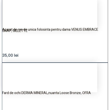
Aparat de ras de unica folosinta pentru dama VENUS EMBRACE
SNAP, GILLETTE
35,00
lei
Fard de ochi DERMA MINERAL,nuanta Loose Bronze, OFRA