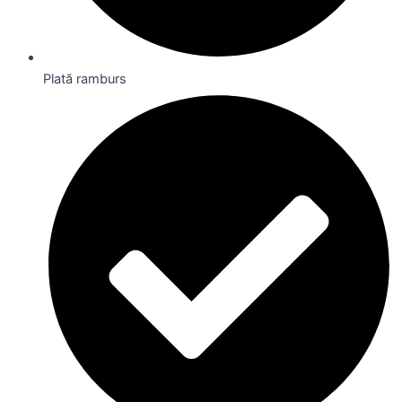
Plată ramburs