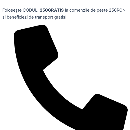
Set
Skip
3
Folosește CODUL:
250GRATIS
la comenzile de peste 250RON
to
fiole
si beneficiezi de transport gratis!
content
tratament
par
pentru
stralucire/hidratare,PALMERS
quantity