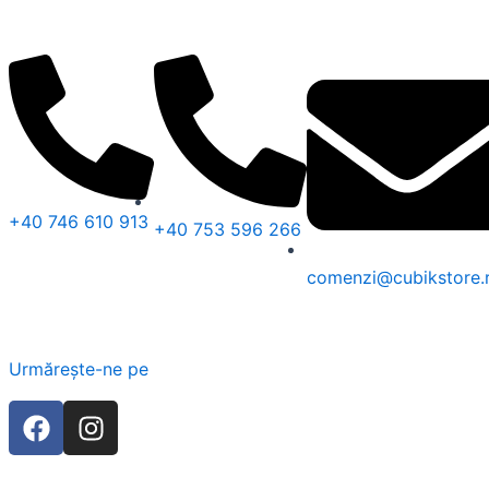
Skip
to
content
+40 746 610 913
+40 753 596 266
comenzi@cubikstore.
Urmărește-ne pe
F
I
a
n
c
s