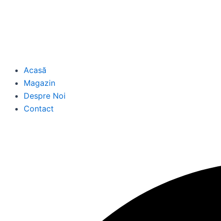
Acasă
Magazin
Despre Noi
Contact
Caută
Caută