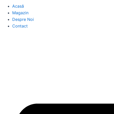
e
t
Acasă
b
a
o
Magazin
g
o
r
Despre Noi
k
a
Contact
m