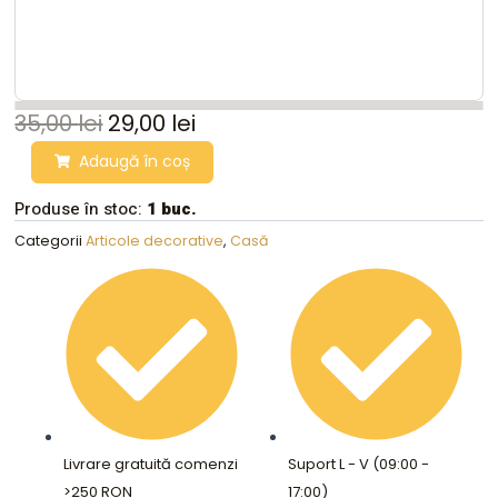
35,00
lei
29,00
lei
Set
Adaugă în coș
2
butoni
Produse în stoc:
1 buc.
din
nichel
Categorii
Articole decorative
,
Casă
pentru
galerie
perdea,
AMAZON
BASICS
quantity
Livrare gratuită comenzi
Suport L - V (09:00 -
>250 RON
17:00)