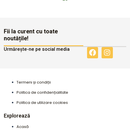
Altele
Fii la curent cu toate
noutățile!
Urmărește-ne pe social media
F
I
a
n
c
s
e
t
b
a
Termeni și condiții
o
g
o
r
Politica de confidențialitate
k
a
Politica de utilizare cookies
m
Explorează
Acasă