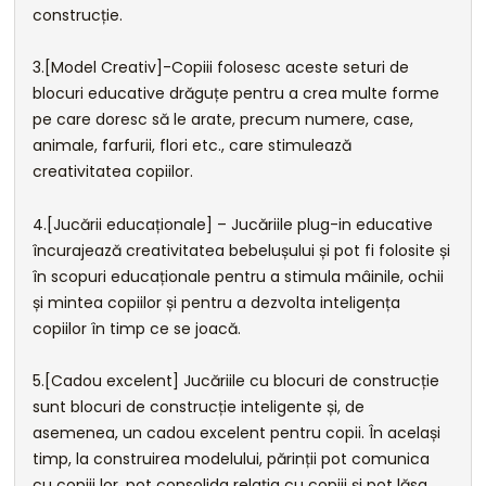
construcție.
3.[Model Creativ]-Copiii folosesc aceste seturi de
blocuri educative drăguțe pentru a crea multe forme
pe care doresc să le arate, precum numere, case,
animale, farfurii, flori etc., care stimulează
creativitatea copiilor.
4.[Jucării educaționale] – Jucăriile plug-in educative
încurajează creativitatea bebelușului și pot fi folosite și
în scopuri educaționale pentru a stimula mâinile, ochii
și mintea copiilor și pentru a dezvolta inteligența
copiilor în timp ce se joacă.
5.[Cadou excelent] Jucăriile cu blocuri de construcție
sunt blocuri de construcție inteligente și, de
asemenea, un cadou excelent pentru copii. În același
timp, la construirea modelului, părinții pot comunica
cu copiii lor, pot consolida relația cu copiii și pot lăsa