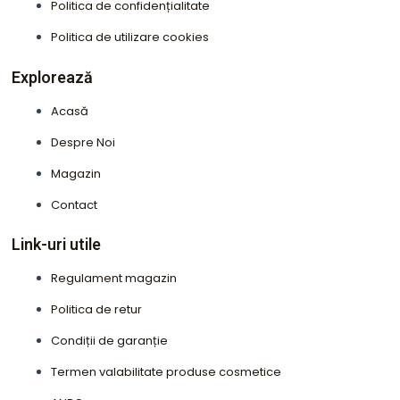
o
r
Politica de confidențialitate
k
a
Politica de utilizare cookies
m
Explorează
Acasă
Despre Noi
Magazin
Contact
Link-uri utile
Regulament magazin
Politica de retur
Condiții de garanție
Termen valabilitate produse cosmetice