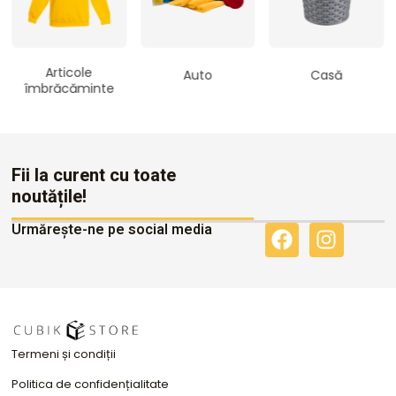
Articole
Auto
Casă
îmbrăcăminte
Fii la curent cu toate
noutățile!
Urmărește-ne pe social media
F
I
a
n
c
s
e
t
b
a
o
g
Termeni și condiții
o
r
k
a
Politica de confidențialitate