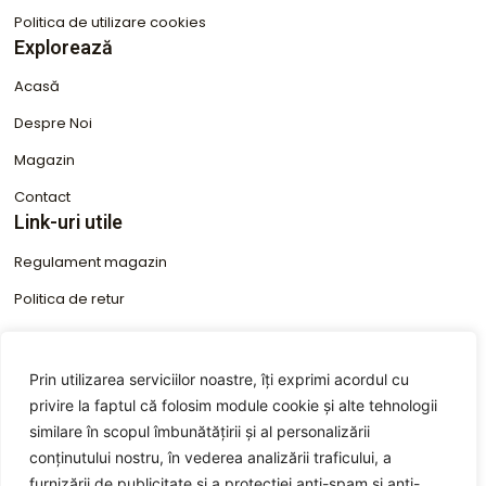
m
Politica de utilizare cookies
Explorează
Acasă
Despre Noi
Magazin
Contact
Link-uri utile
Regulament magazin
Politica de retur
Condiții de garanție
Termen valabilitate produse cosmetice
Prin utilizarea serviciilor noastre, îți exprimi acordul cu
privire la faptul că folosim module cookie și alte tehnologii
ANPC
Informații de Contact
similare în scopul îmbunătățirii și al personalizării
conținutului nostru, în vederea analizării traficului, a
+40 746 610 913
furnizării de publicitate și a protecției anti-spam și anti-