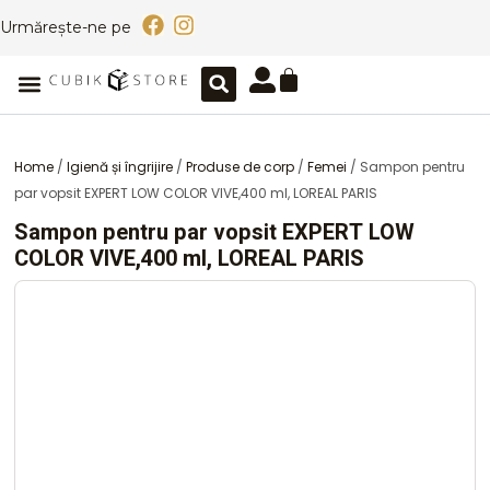
Skip
F
I
Urmărește-ne pe
to
a
n
content
c
s
Caută
Cart
Meniu
e
t
b
a
o
g
o
r
Home
/
Igienă și îngrijire
/
Produse de corp
/
Femei
/ Sampon pentru
k
a
par vopsit EXPERT LOW COLOR VIVE,400 ml, LOREAL PARIS
m
Sampon pentru par vopsit EXPERT LOW
COLOR VIVE,400 ml, LOREAL PARIS