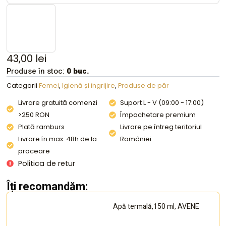
43,00
lei
Produse în stoc:
0 buc.
Categorii
Femei
,
Igienă și îngrijire
,
Produse de păr
Livrare gratuită comenzi
Suport L - V (09:00 - 17:00)
>250 RON
Împachetare premium
Plată ramburs
Livrare pe întreg teritoriul
Livrare în max. 48h de la
României
proceare
Politica de retur
Îți recomandăm:
Apă termală,150 ml, AVENE