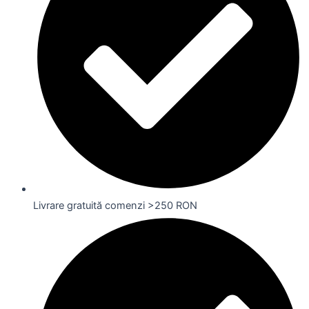
Livrare gratuită comenzi >250 RON