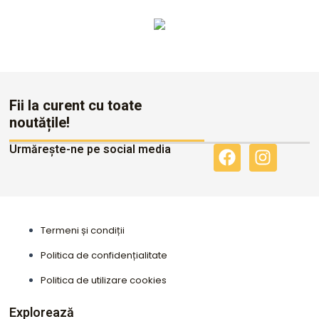
Altele
Fii la curent cu toate
noutățile!
Urmărește-ne pe social media
F
I
a
n
c
s
e
t
b
a
Termeni și condiții
o
g
o
r
Politica de confidențialitate
k
a
Politica de utilizare cookies
m
Explorează