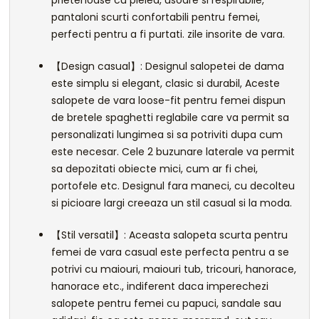
prietenoase cu pielea, usoare si respirabile,
pantaloni scurti confortabili pentru femei,
perfecti pentru a fi purtati. zile insorite de vara.
【Design casual】: Designul salopetei de dama
este simplu si elegant, clasic si durabil, Aceste
salopete de vara loose-fit pentru femei dispun
de bretele spaghetti reglabile care va permit sa
personalizati lungimea si sa potriviti dupa cum
este necesar. Cele 2 buzunare laterale va permit
sa depozitati obiecte mici, cum ar fi chei,
portofele etc. Designul fara maneci, cu decolteu
si picioare largi creeaza un stil casual si la moda.
【Stil versatil】: Aceasta salopeta scurta pentru
femei de vara casual este perfecta pentru a se
potrivi cu maiouri, maiouri tub, tricouri, hanorace,
hanorace etc., indiferent daca imperechezi
salopete pentru femei cu papuci, sandale sau