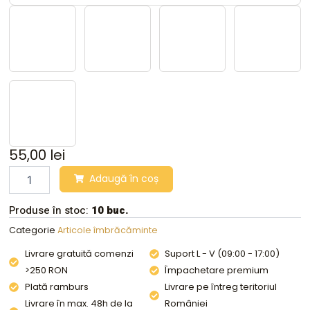
55,00
lei
Salopeta
Adaugă în coș
dama,
gri
Produse în stoc:
10 buc.
inchis,
marimea
Categorie
Articole îmbrăcăminte
M,
Livrare gratuită comenzi
Suport L - V (09:00 - 17:00)
HEEKPEK
quantity
>250 RON
Împachetare premium
Plată ramburs
Livrare pe întreg teritoriul
Livrare în max. 48h de la
României