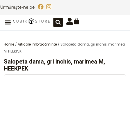
Skip
F
I
Urmărește-ne pe
to
a
n
content
c
s
Caută
Cart
Meniu
e
t
b
a
o
g
o
r
Home
/
Articole îmbrăcăminte
/ Salopeta dama, gri inchis, marimea
k
a
M, HEEKPEK
m
Salopeta dama, gri inchis, marimea M,
HEEKPEK