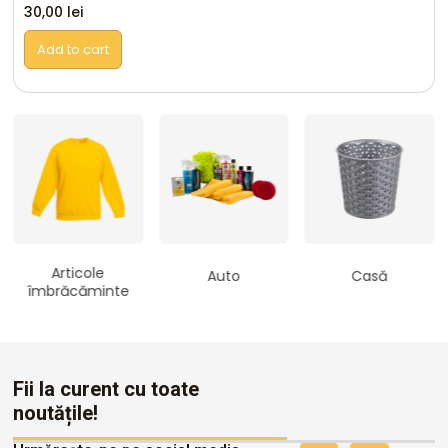
30,00
lei
Add to cart
Articole
Auto
Casă
îmbrăcăminte
Fii la curent cu toate
noutățile!