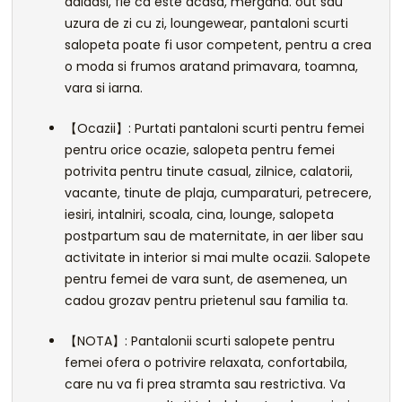
adidasi, fie ca este acasa, mergand. out sau
uzura de zi cu zi, loungewear, pantaloni scurti
salopeta poate fi usor competent, pentru a crea
o moda si frumos aratand primavara, toamna,
vara si iarna.
【Ocazii】: Purtati pantaloni scurti pentru femei
pentru orice ocazie, salopeta pentru femei
potrivita pentru tinute casual, zilnice, calatorii,
vacante, tinute de plaja, cumparaturi, petrecere,
iesiri, intalniri, scoala, cina, lounge, salopeta
postpartum sau de maternitate, in aer liber sau
activitate in interior si mai multe ocazii. Salopete
pentru femei de vara sunt, de asemenea, un
cadou grozav pentru prietenul sau familia ta.
【NOTA】: Pantalonii scurti salopete pentru
femei ofera o potrivire relaxata, confortabila,
care nu va fi prea stramta sau restrictiva. Va