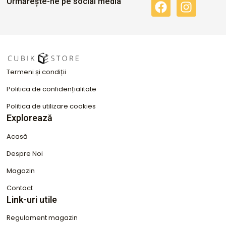
Urmărește-ne pe social media
F
I
a
n
c
s
e
t
b
a
o
g
Termeni și condiții
o
r
k
a
Politica de confidențialitate
m
Politica de utilizare cookies
Explorează
Acasă
Despre Noi
Magazin
Contact
Link-uri utile
Regulament magazin