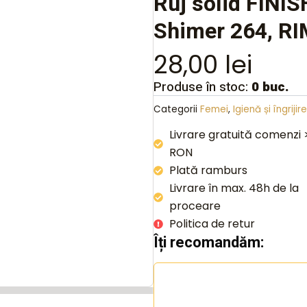
Ruj solid FINIS
Shimer 264, 
28,00
lei
Produse în stoc:
0 buc.
Categorii
Femei
,
Igienă și îngrijire
Livrare gratuită comenzi
RON
Plată ramburs
Livrare în max. 48h de la
proceare
Politica de retur
Îți recomandăm: