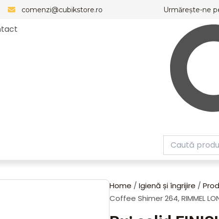
comenzi@cubikstore.ro
Urmărește-ne p
tact
Caută
Caută
Home
/
Igienă și îngrijire
/
Prod
Coffee Shimer 264, RIMMEL L