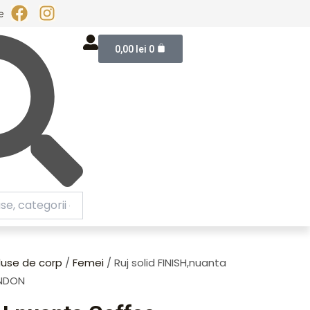
F
I
e
a
n
Cart
c
s
0,00
lei
0
e
t
b
a
o
g
o
r
k
a
m
use de corp
/
Femei
/ Ruj solid FINISH,nuanta
ONDON