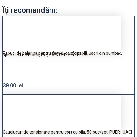
Îți recomandăm:
Papuci de balerina pentru femei, confortabili, usori din bumbac,
spuma cu memorie, roz, 36-37 EU, EverFoams
39,00
lei
Cauciucuri de tensionare pentru cort cu bila, 50 buc/set, PUERHUACI