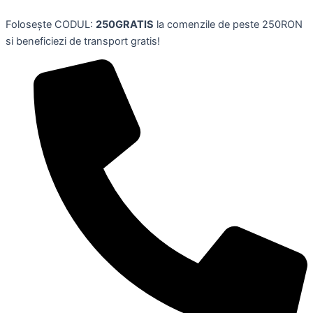
Rochie
Skip
albastra,
Folosește CODUL:
250GRATIS
la comenzile de peste 250RON
to
scurta,
si beneficiezi de transport gratis!
content
subtire,
de
vara,
plaja
pentru
dama,
marime
s,
WNEEDU
quantity