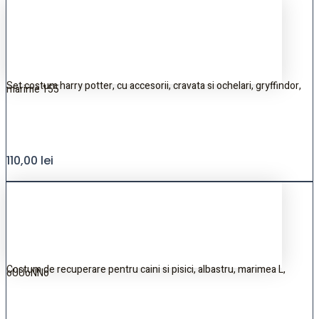
Set costum harry potter, cu accesorii, cravata si ochelari, gryffindor,
marime 155
110,00
lei
Costum de recuperare pentru caini si pisici, albastru, marimea L,
oUUoNNo