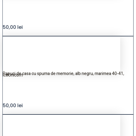
50,00
lei
Papuci de casa cu spuma de memorie, alb negru, marimea 40-41,
IceUnicorn
50,00
lei