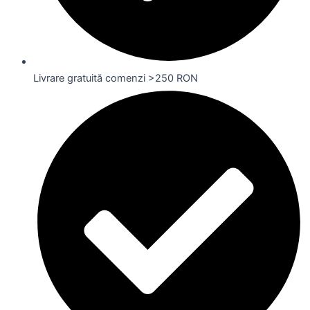
Livrare gratuită comenzi >250 RON