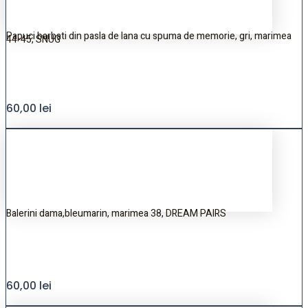
Papuci barbati din pasla de lana cu spuma de memorie, gri, marimea
44-45, SNUG
60,00
lei
Balerini dama,bleumarin, marimea 38, DREAM PAIRS
60,00
lei