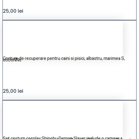
25,00
lei
Costum de recuperare pentru caini si pisici, albastru, marimea S,
oUUoNNo
25,00
lei
Set costum cosplay Shinobu Demon Slayer include o camasa +