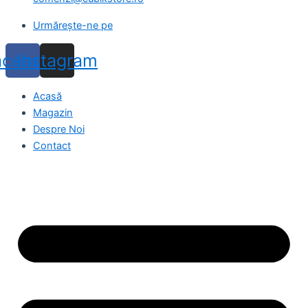
Urmărește-ne pe
acebook
Instagram
Acasă
Magazin
Despre Noi
Contact