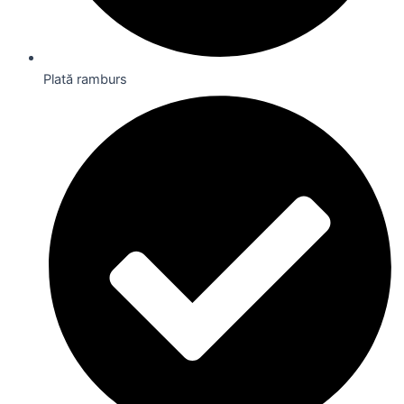
Plată ramburs