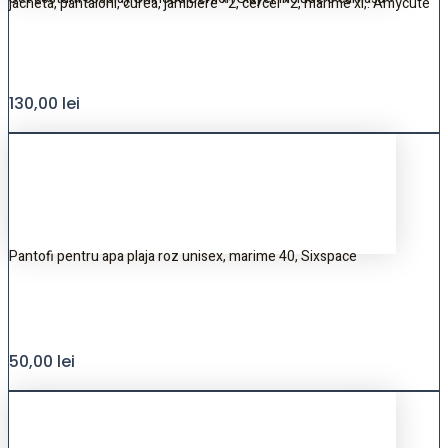
jacheta, pantaloni, curea, jambiere *2, cercei *2, marime xl,. Amycute
130,00
lei
Pantofi pentru apa plaja roz unisex, marime 40, Sixspace
50,00
lei