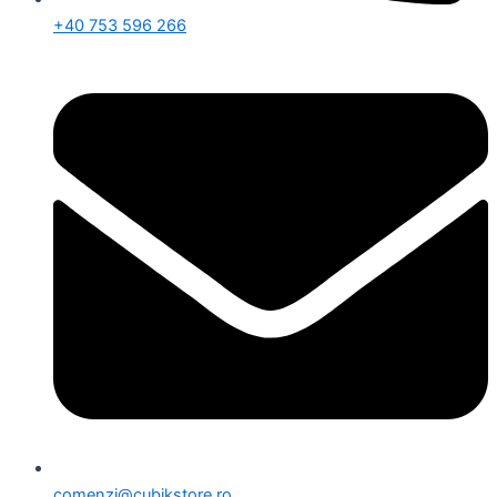
+40 753 596 266
comenzi@cubikstore.ro